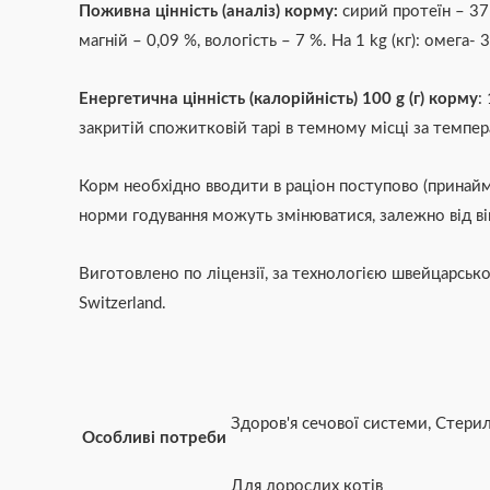
Поживна цінність (аналіз) корму:
сирий протеїн – 37 
магній – 0,09 %, вологість – 7 %. На 1 kg (кг): омега-
Енергетична цінність (калорійність) 100 g (г) корму
:
закритій спожитковій тарі в темному місці за темпера
Корм необхідно вводити в раціон поступово (принаймн
норми годування можуть змінюватися, залежно від вік
Виготовлено по ліцензії, за технологією швейцарської 
Switzerland.
Здоров'я сечової системи
,
Стерил
Особливі потреби
Для дорослих котів