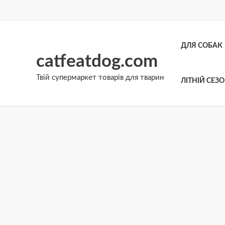
Перейти
до
вмісту
ДЛЯ СОБАК
catfeatdog.com
Твій супермаркет товарів для тварин
ЛІТНІЙ СЕЗ