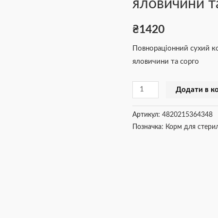
яловичини та
високим
вмістом
₴
1420
яловичини
Повнораціонний сухий ко
та
яловичини та сорго
сорго,
4кг
Додати в к
кількість
Артикул:
4820215364348
Позначка:
Корм для стерил