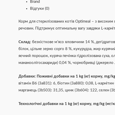
Brand
Відгуки (0)
Корм для стерилізованих котів Optimeal – з високим 
речовин. Підтримує оптимальну вагу завдяки L-карніт
Склад:
безкісткове
м’ясо яловичини 14 %,
дегідратов
білок,
цільне зерно сорго 8 %,
кукурудза,
жир курячий
яєчний порошок,
куряча печінка гідролізована суха,
ол
мананоолігосахариди) 0,04 %,
чорнобривці (джерело л
Добавки: Поживні добавки на 1 kg (кг) корму, mg/kg
вітамін B
6
(3a831): 6,
біотин (3a880): 0,08,
L-карнітин 
марганець (3b503): 31,35,
цинк (3b604): 122,
селен (3
Технологічні добавки на 1 kg (кг) корму, mg/kg (мг/к