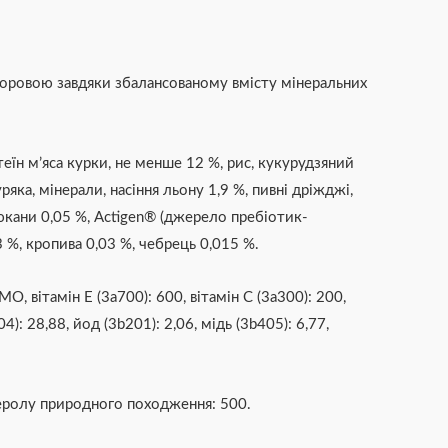
доровою завдяки збалансованому вмісту мінеральних
еїн м’яса курки, не менше 12 %,
рис,
кукурудзяний
ряка,
мінерали,
насіння льону 1,9 %,
пивні дріжджі,
юкани 0,05 %,
Actigen
®
(джерело пребіотик-
3 %,
кропива 0,03 %,
чебрець 0,015 %.
 МО,
вітамін Е (3a700): 600,
вітамін С (3a300): 200,
04): 28,88, йод (3b201): 2,06,
мідь (3b405): 6,77,
еролу природного походження: 500.