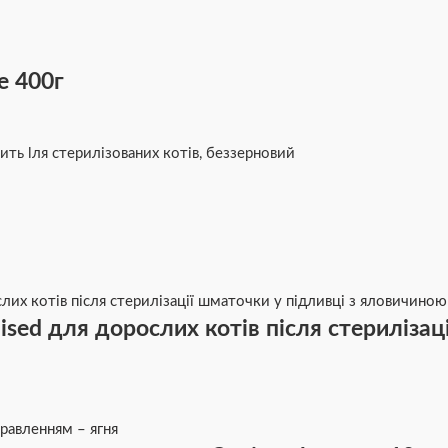
e 400г
дить lля стерилізованих котів, беззерновий
sed для дорослих котів після стерилізаці