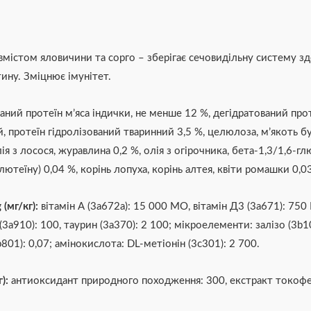
вмістом яловичини та сорго – з
берігає сечовидільну систему з
ину. Зміцнює імунітет.
аний протеїн м’яса індички, не менше 12 %,
дегідратований прот
, протеїн гідролізований тваринний 3,5 %,
целюлоза,
м’якоть бу
ія з лосося,
журавлина 0,2 %, олія з огірочника,
бета-1,3/1,6-гл
ютеїну) 0,04 %,
корінь лопуха,
корінь алтея, квіти ромашки 0,0
 (мг/кг):
вітамін А (3a672a): 15 000 МО, вітамін Д
3
(3a671): 750
(3a910): 100,
таурин (3a370): 2 100; мікроелементи:
залізо (3b1
b801): 0,07; амінокислота:
DL-метіонін (3с301): 2 700.
г):
антиоксидант природного походження: 300, екстракт токоф