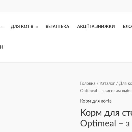
ДЛЯ КОТІВ
ВЕТАПТЕКА
АКЦІЇ ТА ЗНИЖКИ
БЛО
ОН
Корм
Головна
/
Каталог
/
Для ко
Optimeal – з високим вміс
для
стерилізованих
Корм для котів
котів
Корм для ст
Optimeal
Optimeal – з
-
з