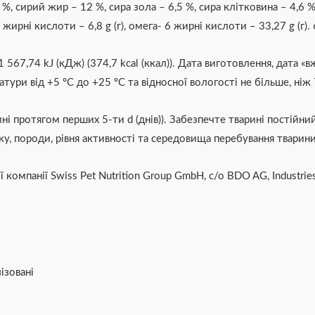
%, сирий жир – 12 %, сира зола – 6,5 %, сира клітковина – 4,6 %
 3 жирні кислоти – 6,8 g (г), омега- 6 жирні кислоти – 33,27 g (
 1 567,74 kJ (кДж) (374,7 kcal (ккал)).
Дата виготовлення, дата «вж
тури від +5 ºС до +25 ºС та відносної вологості не більше, ніж
і протягом перших 5-ти d (днів)). Забезпечте тварині постійний
у, породи, рівня активності та середовища перебування тварини
компанії Swiss Pet Nutrition Group GmbH, c/o BDO AG, Industries
ізовані