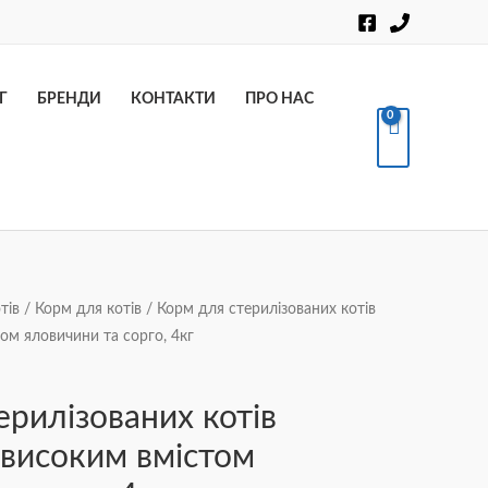
Пошук
Г
БРЕНДИ
КОНТАКТИ
ПРО НАС
тів
/
Корм для котів
/ Корм для стерилізованих котів
том яловичини та сорго, 4кг
ерилізованих котів
 високим вмістом