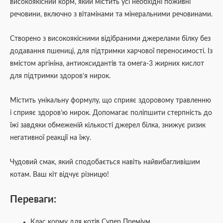
високоякісний корм, який містить усі необхідні поживні
речовини, включно з вітамінами та мінеральними речовинами.
Створено з високоякісними відібраними джерелами білку без
додавання пшениці, для підтримки харчової переносимості. Із
вмістом аргініна, антиоксидантів та омега-3 жирних кислот
для підтримки здоров’я нирок.
Містить унікальну формулу, що сприяє здоровому травленню
і сприяє здоров’ю нирок. Допомагає поліпшити стерпність до
їжі завдяки обмеженій кількості джерел білка, знижує ризик
негативної реакції на їжу.
Чудовий смак, який сподобається навіть найвибагливішим
котам. Ваш кіт відчує різницю!
Переваги:
Клас корму для котів Супер Преміум