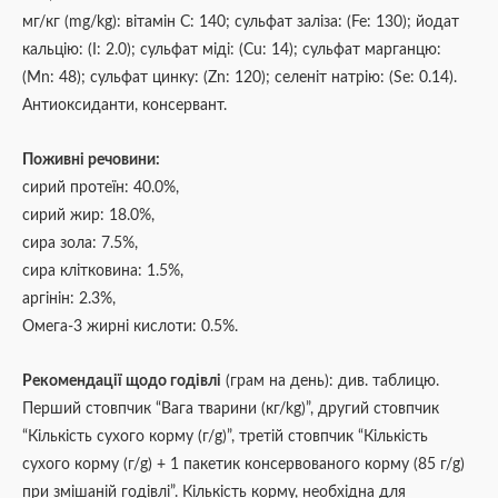
мг/кг (mg/kg): вітамін С: 140; сульфат заліза: (Fe: 130); йодат
кальцію: (I: 2.0); сульфат міді: (Cu: 14); сульфат марганцю:
(Mn: 48); сульфат цинку: (Zn: 120); селеніт натрію: (Se: 0.14).
Антиоксиданти, консервант.
Поживні речовини:
сирий протеїн: 40.0%,
сирий жир: 18.0%,
сира зола: 7.5%,
сира клітковина: 1.5%,
аргінін: 2.3%,
Омега-3 жирні кислоти: 0.5%.
Рекомендації щодо годівлі
(грам на день): див. таблицю.
Перший стовпчик “Вага тварини (кг/kg)”, другий стовпчик
“Кількість сухого корму (г/g)”, третій стовпчик “Кількість
сухого корму (г/g) + 1 пакетик консервованого корму (85 г/g)
при змішаній годівлі”. Кількість корму, необхідна для