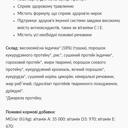
Сприяє здоровому травленню
Містить формулу, що сприяє здоров’ю нирок
Підтримує здоров’я імунної системи завдяки високому
вмісту антиоксидантів, таких як вітаміни C і E.
Містить усі необхідні поживні речовини
Склад:
високоякісна індичка* (18%) (тушка), порошок
кукурудзяного протеїну*, рис*, сушений протеїн індички*,
гороховий протеїн*, жири тваринні, порошок соєвого
протеїну*, кукурудзяний крохмаль, яєчний порошок*,
кукурудза*, сушений корінь цикорію, мінеральні речовини,
жир риб′ячий, гідролізат протеїнів тваринного походження,
дріжджі*.
*Джерела протеїну.
Поживні кормові добавки:
МО/кг (IU/kg): вітамін А: 35 000; вітамін D3: 970; вітамін Е:
670;