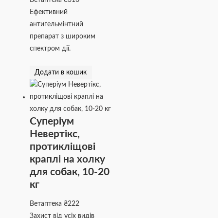
Ветаптека
₴
316
Ефективний
антигельмінтний
препарат з широким
спектром дії.
Додати в кошик
Суперіум
Невертікс,
протикліщові
краплі на холку
для собак, 10-20
кг
Ветаптека
₴
222
Захист від усіх видів