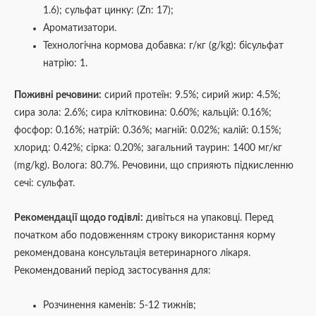
1.6); сульфат цинку: (Zn: 17);
Ароматизатори.
Технологічна кормова добавка: г/кг (g/kg): бісульфат
натрію: 1.
Поживні речовини:
сирий протеїн: 9.5%; сирий жир: 4.5%;
сира зола: 2.6%; сира клітковина: 0.60%; кальцій: 0.16%;
фосфор: 0.16%; натрій: 0.36%; магній: 0.02%; калій: 0.15%;
хлорид: 0.42%; сірка: 0.20%; загальний таурин: 1400 мг/кг
(mg/kg). Волога: 80.7%. Речовини, що сприяють підкисленню
сечі: сульфат.
Рекомендації щодо годівлі:
дивіться на упаковці. Перед
початком або подовженням строку використання корму
рекомендована консультація ветеринарного лікаря.
Рекомендований період застосування для:
Розчинення каменів: 5-12 тижнів;