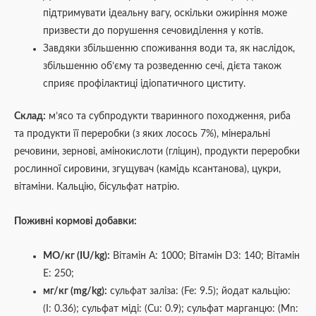
підтримувати ідеальну вагу, оскільки ожиріння може
призвести до порушення сечовиділення у котів.
Завдяки збільшенню споживання води та, як наслідок,
збільшенню об’єму та розведенню сечі, дієта також
сприяє профілактиці ідіопатичного циститу.
Склад:
м’ясо та субпродукти тваринного походження, риба
та продукти її переробки (з яких лосось 7%), мінеральні
речовини, зернові, амінокислоти (гліцин), продукти переробки
рослинної сировини, згущувач (камідь ксантанова), цукри,
вітаміни. Кальцію, бісульфат натрію.
Поживні кормові добавки:
МО/кг (IU/kg):
Вітамін А: 1000; Вітамін D3: 140; Вітамін
Е: 250;
мг/кг (mg/kg):
сульфат заліза: (Fe: 9.5); йодат кальцію:
(I: 0.36); сульфат міді: (Cu: 0.9); сульфат марганцю: (Mn: