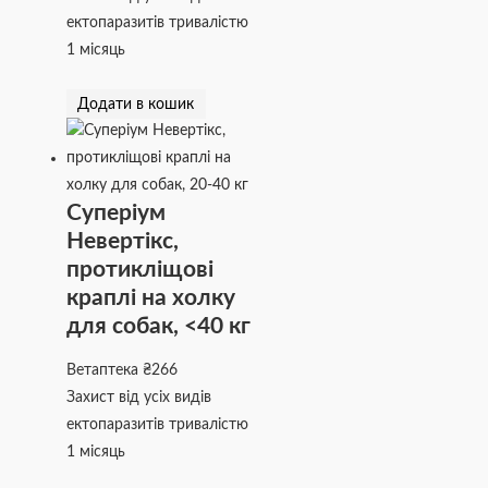
ектопаразитів тривалістю
1 місяць
Додати в кошик
Суперіум
Невертікс,
протикліщові
краплі на холку
для собак, <40 кг
Ветаптека
₴
266
Захист від усіх видів
ектопаразитів тривалістю
1 місяць