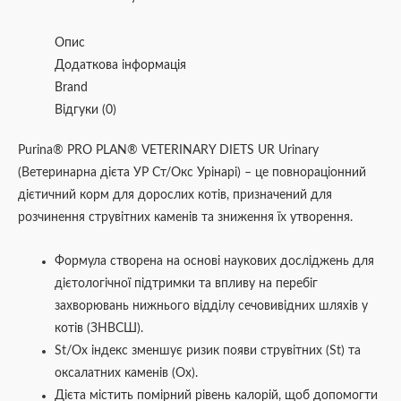
Опис
Додаткова інформація
Brand
Відгуки (0)
Purina® PRO PLAN® VETERINARY DIETS UR Urinary
(Ветеринарна дієта УР Ст/Окс Урінарі) – це повнораціонний
дієтичний корм для дорослих котів, призначений для
розчинення струвітних каменів та зниження їх утворення.
Формула створена на основі наукових досліджень для
дієтологічної підтримки та впливу на перебіг
захворювань нижнього відділу сечовивідних шляхів у
котів (ЗНВСШ).
St/Ох індекс зменшує ризик появи струвітних (St) та
оксалатних каменів (Ох).
Дієта містить помірний рівень калорій, щоб допомогти