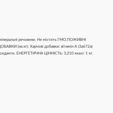
й, мінеральні речовини. Не містить ГМО.ПОЖИВНІ
ДОБАВКИ (на кг). Харчові добавки: вітамін А (3а672а)
тиоксиданти. ЕНЕРГЕТИЧНА ЦІННІСТЬ: 3,210 ккал/ 1 кг.