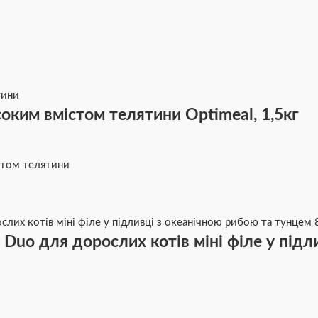
оким вмістом телятини Optimeal, 1,5кг
стом телятини
uo для дорослих котів міні філе у підл