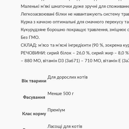
Маленькі м’які шматочки дуже зручні для споживанн
Легкозасвоювані білки не навантажують систему тра
Курка з качкою оптимальні для смачного перекусу та
Кукурудзяне борошно покращує травлення, зміцнює с
Без ГМО.
СКЛАД: м’ясо та м’ясні інгредієнти (90 %, зокрема 
РЕЧОВИНИ: сирий білок – 26,0 %, сирий жир – 8,0 %, с
– 880 МО, вітамін D3 (3а671) – 710 МО, вітамін Е (3а
Для дорослих котів
Вік тварини
Менше 500 г
Фасування
Преміум
Клас корму
Ласощі для котів