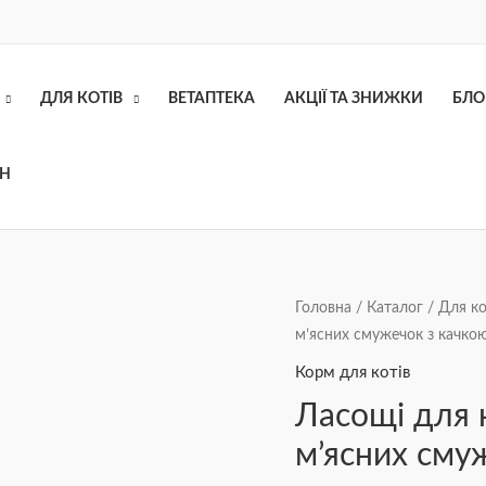
ДЛЯ КОТІВ
ВЕТАПТЕКА
АКЦІЇ ТА ЗНИЖКИ
БЛО
ОН
Ласощі
Головна
/
Каталог
/
Для ко
м’ясних смужечок з качкою
для
котів
Корм для котів
Half&Half
Ласощі для к
у
м’ясних смуж
формі
м'ясних