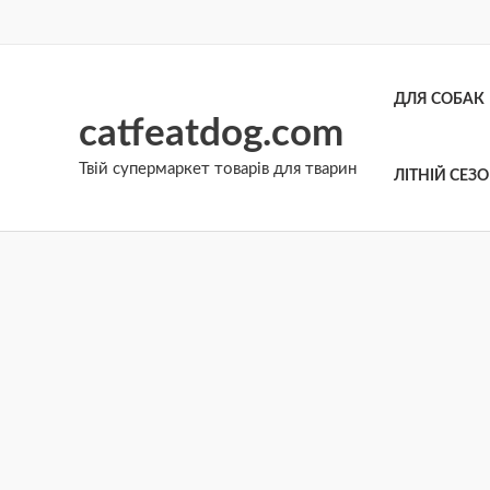
Перейти
до
вмісту
ДЛЯ СОБАК
catfeatdog.com
Твій супермаркет товарів для тварин
ЛІТНІЙ СЕЗ