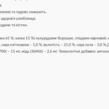
я.
влення та чудово смакують.
 здоров’я улюбленця.
удини та кістки.
курка 65 %, качка 15 %) кукурудзяне борошно, гліцерин харчови
ира клітковина – 1,0 %, вологість – 21,0 %, сира зола – 3,0 %.
700) – 15 мг, мідь (3b406) – 2,6 мг. Технологічні добавки: ан