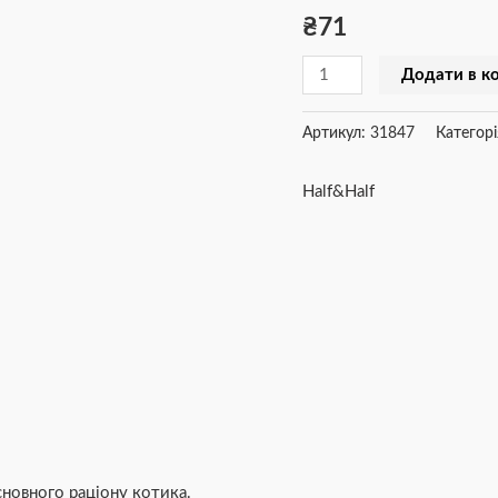
₴
71
смужечок
з
Додати в к
качкою,
50
Артикул:
31847
Категорі
г
кількість
Half&Half
сновного раціону котика.