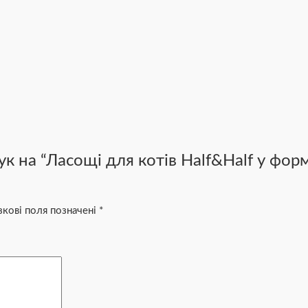
к на “Ласощі для котів Half&Half у фор
зкові поля позначені
*