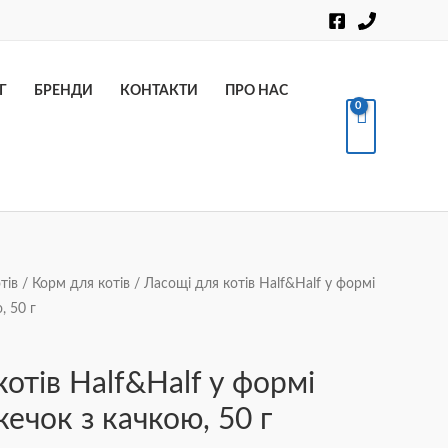
Пошук
Г
БРЕНДИ
КОНТАКТИ
ПРО НАС
тів
/
Корм для котів
/ Ласощі для котів Half&Half у формі
, 50 г
отів Half&Half у формі
ечок з качкою, 50 г