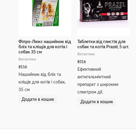
Фіпро-Люкс нашийник від
Таблетки від глистів для
бліх та кліщів для котів і
собак та котів Prazel, 5 шт.
собак 35 см
Ветаптека
Ветаптека
₴
316
₴
116
Ефективний
Нашийник від бліх та
антигельмінтний
кліщів для котів і собак,
препарат з широким
35 см
спектром дії.
Додати в кошик
Додати в кошик