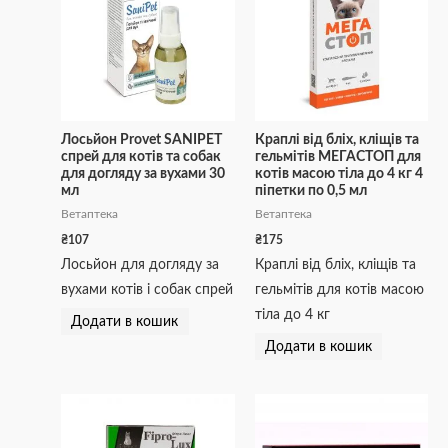
Лосьйон Provet SANIPET
Краплі від бліх, кліщів та
спрей для котів та собак
гельмітів МЕГАСТОП для
для догляду за вухами 30
котів масою тіла до 4 кг 4
мл
піпетки по 0,5 мл
Ветаптека
Ветаптека
₴
107
₴
175
Лосьйон для догляду за
Краплі від бліх, кліщів та
вухами котів і собак спрей
гельмітів для котів масою
тіла до 4 кг
Додати в кошик
Додати в кошик