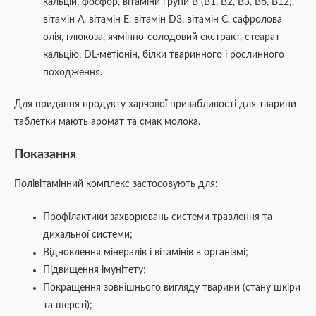
кальцій, фосфор, вітаміни групи В (В1, В2, В3, В6, В12),
вітамін А, вітамін Е, вітамін D3, вітамін С, сафролова
олія, глюкоза, ячмінно-солодовий екстракт, стеарат
кальцію, DL-метіонін, білки тваринного і рослинного
походження.
Для придання продукту харчової привабливості для тварини
таблетки мають аромат та смак молока.
Показання
Полівітамінний комплекс застосовують для:
Профілактики захворювань системи травлення та
дихальної системи;
Відновлення мінералів і вітамінів в організмі;
Підвищення імунітету;
Покращення зовнішнього вигляду тварини (стану шкіри
та шерсті);