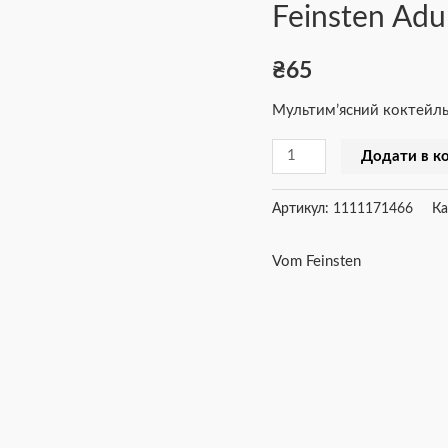
Feinsten Adul
Vom
Feinsten
₴
65
Adult
Multi
Мультим’ясний коктейль
Meat
Cocktail,
Додати в к
100
г
Артикул:
1111171466
Ка
кількість
Vom Feinsten