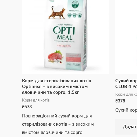
Корм для стерилізованих котів
Сухий кор
Optimeal – з високим вмістом
CLUB 4 P
яловичини та сорго, 1,5кг
Корм для ко
Корм для котів
₴
378
₴
573
Сухий кор
Повнораціонний сухий корм для
стерилізованих котів – з високим
Додат
вмістом яловичини та сорго