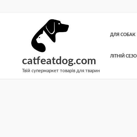
Перейти
до
вмісту
ДЛЯ СОБАК
ЛІТНІЙ СЕЗ
catfeatdog.com
Твій супермаркет товарів для тварин