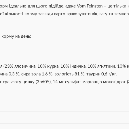
орм ідеально для цього підійде, адже Vom Feinsten – це тільк
ої кількості корму завжди варто враховувати вік, вагу та темпе
 корму на день;
 (23% яловичина, 10% курка, 10% індичка, 10% ягнятини, 10% к
на 0,3 %, сира зола 1,6 %, вологість 81 %, таурин 0,6 г/кг.
ат сульфату цинку (3b605), 14 мг сульфат марганцю моногідрат (