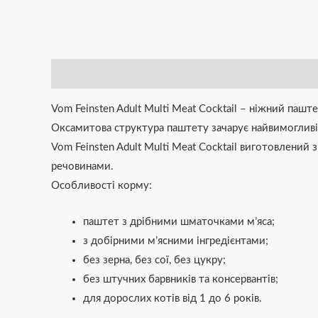
Опис
Додаткова інформація
Brand
Відгуки (0)
Vom Feinsten Adult Multi Meat Cocktail – ніжний паш
Оксамитова структура паштету зачарує найвимоглив
Vom Feinsten Adult Multi Meat Cocktail виготовлени
речовинами.
Особливості корму:
паштет з дрібними шматочками м’яса;
з добірними м’ясними інгредієнтами;
без зерна, без сої, без цукру;
без штучних барвників та консервантів;
для дорослих котів від 1 до 6 років.