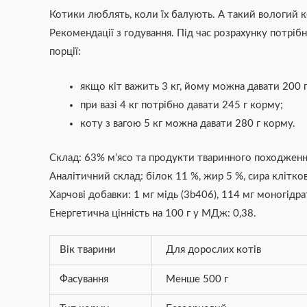
Котики люблять, коли їх балують. А такий вологий к
Рекомендації з годування. Під час розрахунку потрібн
порції:
якщо кіт важить 3 кг, йому можна давати 200 г
при вазі 4 кг потрібно давати 245 г корму;
коту з вагою 5 кг можна давати 280 г корму.
Склад: 63% м’ясо та продукти тваринного походження
Аналітичний склад: білок 11 %, жир 5 %, сира кліткови
Харчові добавки: 1 мг мідь (3b406), 114 мг моногідр
Енергетична цінність на 100 г у МДж: 0,38.
Вік тварини
Для дорослих котів
Фасування
Менше 500 г