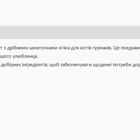
тет з дрібними шматочками м’яса для котів гурманів. Це поєдна
ішого улюбленця.
й з добірних інгредієнтів, щоб забезпечувати щоденні потреби 