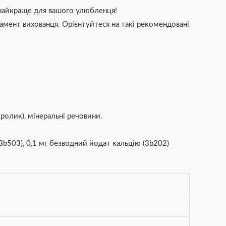
и найкраще для вашого улюбленця!
рамент вихованця. Орієнтуйтеся на такі рекомендовані
ролик), мінеральні речовини.
3b503), 0,1 мг безводний йодат кальцію (3b202)