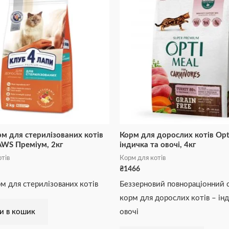
м для стерилізованих котів
Корм для дорослих котів Opt
AWS Преміум, 2кг
індичка та овочі, 4кг
тів
Корм для котів
₴
1466
м для стерилізованих котів
Беззерновий повнораціонний 
корм для дорослих котів – інд
и в кошик
овочі