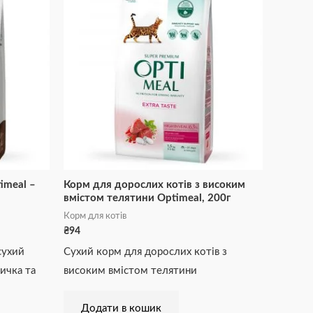
imeal –
Корм для дорослих котів з високим
вмістом телятини Optimeal, 200г
Корм для котів
₴
94
сухий
Сухий корм для дорослих котів з
ичка та
високим вмістом телятини
Додати в кошик