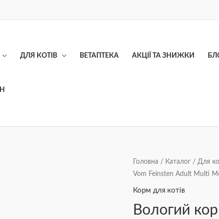
ДЛЯ КОТІВ
ВЕТАПТЕКА
АКЦІЇ ТА ЗНИЖКИ
БЛ
ОН
Вологий
Головна
/
Каталог
/
Для ко
Vom Feinsten Adult Multi Me
корм
для
Корм для котів
котів
Вологий кор
Animonda