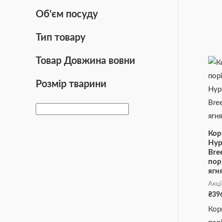
Об'єм посуду
Тип товару
Товар Довжина вовни
Розмір тварини
Кор
Hyp
Bre
пор
ягн
Акці
₴
39
Кор