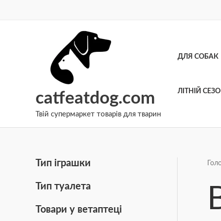
Перейти
до
вмісту
ДЛЯ СОБАК
ЛІТНІЙ СЕЗ
catfeatdog.com
Твій супермаркет товарів для тварин
Тип іграшки
Гол
Тип туалета
Товари у ветаптеці