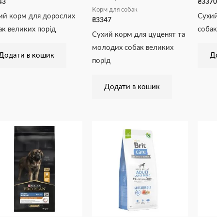
43
₴
3370
Корм для собак
ий корм для дорослих
Сухий
₴
3347
ак великих порід
собак
Сухий корм для цуценят та
молодих собак великих
Додати в кошик
Д
порід
Додати в кошик