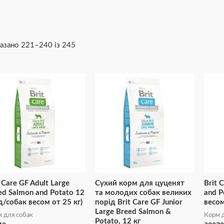
азано 221–240 із 245
 Care GF Adult Large
Сухий корм для цуценят
Brit 
ed Salmon and Potato 12
та молодих собак великих
and P
(д/собак весом от 25 кг)
порід Brit Care GF Junior
весом
Large Breed Salmon &
 для собак
Корм д
Potato, 12 кг