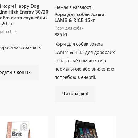
й корм Happy Dog
Немає в наявності
Line High Energy 30/20
Корм для собак Josera
робочих та служебних
LAMB & RICE 15кг
 20 кг
Корм для собак
ля собак
₴
3510
Корм для собак Josera
орослих собак всіх
LAMM & REIS для дорослих
собак із м’ясом ягняти з
нормальною або зниженою
одати в кошик
потребою в енергії.
Читати далі