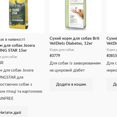
Сухий корм для собак Brit
Сухий
ає в наявності
VetDiets Diabetes, 12кг
VetDi
м для собак Josera
Корм для собак
Корм д
NG STAR 15кг
₴
3779
₴
3815
 для собак
10
Для собак із захворюванням
Для с
м для собак Josera
на цукровий діабет
нирко
NGSTAR для
ростаючих собак з
Додати в кошик
Д
сом птиці та картоплею
INFREE
Читати далі