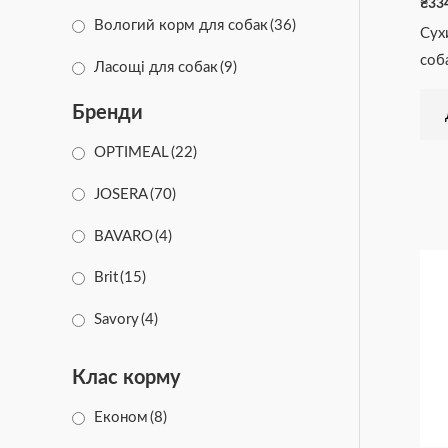
₴
33
Вологий корм для собак
(36)
Сух
соб
Ласощі для собак
(9)
Бренди
OPTIMEAL
(22)
JOSERA
(70)
BAVARO
(4)
Brit
(15)
Savory
(4)
CLUB 4 PAWS
(7)
Клас корму
Animonda
(33)
Економ
(8)
Happy Dog
(37)