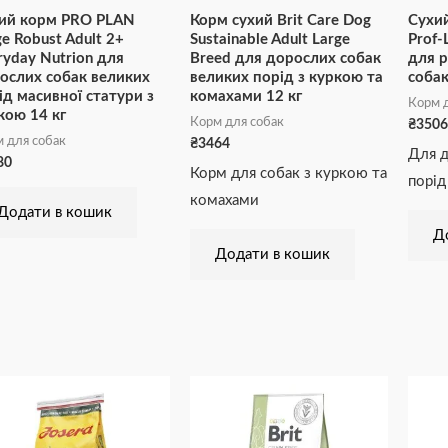
ий корм PRO PLAN
Корм сухий Brit Care Dog
Сухи
ge Robust Adult 2+
Sustainable Adult Large
Prof-
ryday Nutrion для
Breed для дорослих собак
для 
ослих собак великих
великих порід з куркою та
собак
ід масивної статури з
комахами 12 кг
Корм д
кою 14 кг
Корм для собак
₴
3506
 для собак
₴
3464
Для д
80
Корм для собак з куркою та
порід
комахами
Додати в кошик
Д
Додати в кошик