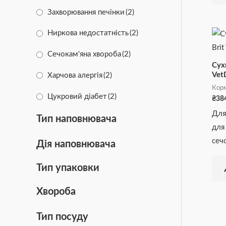
Здорова шкіра
(28)
Захворювання печінки
(2)
Зміцнення імунітету
(23)
Ниркова недостатність
(2)
Зміцнення м'язів
(6)
Сечокам'яна хвороба
(2)
Сух
Очищення зубів
(5)
VetD
Харчова алергія
(2)
Корм
Підтримка роботи серця
(37)
Цукровий діабет
(2)
₴
38
Стерилізовані
(4)
Для
Тип наповнювача
для
Цуценята
(6)
Шлунково-кишкові розлади
(2)
сеч
Дія наповнювача
Чутливе травлення
(39)
Тип упаковки
Хвороба
Тип посуду