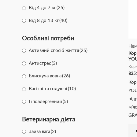
Від 4 до 7 кг
(25)
Від 8 до 13 кг
(40)
Від 14 до 17 кг
(44)
Особливі потреби
Від 18 до 20 кг
(16)
Нем
Активний спосіб життя
(25)
Кор
YOU
Антистрес
(3)
Корм
₴
35
Блискуча вовна
(26)
Кор
Вагітні та годуючі
(10)
YOU
під
Гіпоалергенний
(5)
м’я
Здоров'я суглобів
(53)
GRA
Ветеринарна дієта
Здорова вага
(16)
Зайва вага
(2)