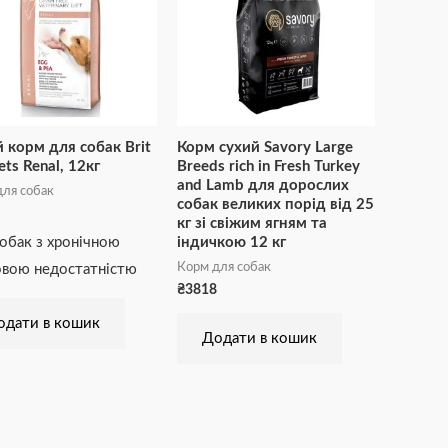
 корм для собак Brit
Корм сухий Savory Large
ets Renal, 12кг
Breeds rich in Fresh Turkey
and Lamb для дорослих
ля собак
собак великих порід від 25
кг зі свіжим ягням та
індичкою 12 кг
обак з хронічною
Корм для собак
вою недостатністю
₴
3818
одати в кошик
Додати в кошик