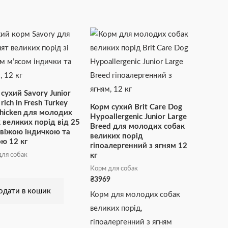
сухий Savory Junior
rich in Fresh Turkey
Корм сухий Brit Care Dog
hicken для молодих
Hypoallergenic Junior Large
 великих порід від 25
Breed для молодих собак
 свіжою індичкою та
великих порід
ю 12 кг
гіпоалергенний з ягням 12
ля собак
кг
Корм для собак
₴
3969
одати в кошик
Корм для молодих собак
великих порід,
гіпоалергенний з ягням