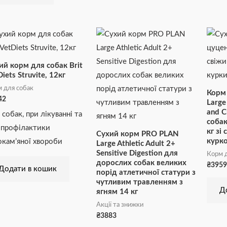
ий корм для собак Brit
iets Struvite, 12кг
 для собак
Корм 
42
Large 
and C
 собак, при лікуванні та
собак
 профілактики
кг зі
Сухий корм PRO PLAN
курко
окам’яної хвороби
Large Athletic Adult 2+
Sensitive Digestion для
Корм д
дорослих собак великих
₴
3959
Додати в кошик
порід атлетичної статури з
чутливим травленням з
Д
ягням 14 кг
Акції та знижки
₴
3883