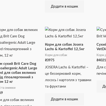
Додати в кошик
Корм для собак Josera
Сухий
Lachs & Kartoffel 12,5кг
VetDi
Корм для собак
Корм д
₴
3975
₴
4021
м сухий Brit Care Dog
JOSERA Lachs & Kartoffel –
Для с
oallergenic Adult Large
ed для собак великих
це беззерновий корм,
печін
ід гіпоалергенний з
лосось і картопля з травами
ям 12 кг
та фруктами
Д
ї та знижки
69
Додати в кошик
м для собак великих