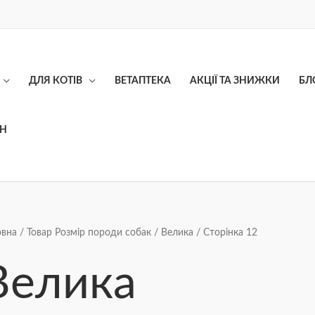
ДЛЯ КОТІВ
ВЕТАПТЕКА
АКЦІЇ ТА ЗНИЖКИ
БЛ
ОН
Сортування
овна
/ Товар Розмір породи собак /
Велика
/ Сторінка 12
за
ціною:
від
Велика
найнижчої
до
найвищої