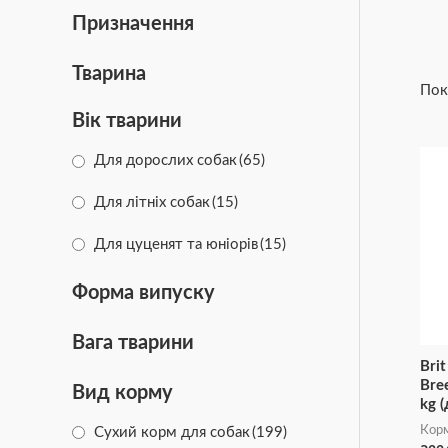
Призначення
Тварина
Пок
Вік тварини
Для дорослих собак
(65)
Для літніх собак
(15)
Для цуценят та юніорів
(15)
Форма випуску
Вага тварини
Brit
Bre
Вид корму
kg 
Корм
Сухий корм для собак
(199)