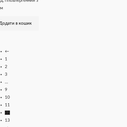
ід, гіпоалергенний з
ям
Додати в кошик
←
1
2
3
…
9
10
11
12
13