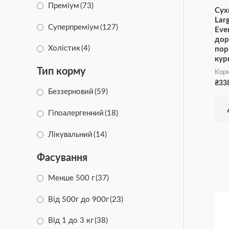
Преміум
(73)
Сух
Half&Half
(4)
Lar
Суперпреміум
(127)
Eve
дор
DOG CHOW
(10)
Холістик
(4)
пор
кур
Friskies
(8)
Тип корму
Корм
PRO PLAN
(5)
₴
33
Беззерновий
(59)
Brit Care
(26)
Гіпоалергенний
(18)
Лікувальний
(14)
Фасування
Менше 500 г
(37)
Від 500г до 900г
(23)
Від 1 до 3 кг
(38)