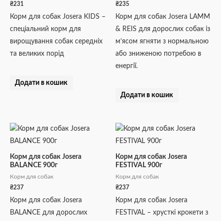
₴
231
₴
235
Корм для собак Josera KIDS –
Корм для собак Josera LAMM
спеціальний корм для
& REIS для дорослих собак із
вирощування собак середніх
м’ясом ягняти з нормальною
та великих порід
або зниженою потребою в
енергії.
Додати в кошик
Додати в кошик
Корм для собак Josera
Корм для собак Josera
BALANCE 900г
FESTIVAL 900г
Корм для собак
Корм для собак
₴
237
₴
237
Корм для собак Josera
Корм для собак Josera
BALANCE для дорослих
FESTIVAL – хрусткі крокети з