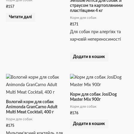
Корм для собак
Sensible Africa для собак зі
страусом та картопляними
₴
157
пластівцями 4 кг
Читати далі
Корм для собак
₴
171
Для собак при алергіях та
харчовій непереносимості
Додати в кошик
Корм для собак JosiDog
Master Mix 900г
Вологий корм для собак
Корм для собак
Animonda GranCarno Adult
Multi Meat Cocktail, 400 г
₴
176
Корм для собак
Додати в кошик
₴
175
Мультим’ясний коктейль для