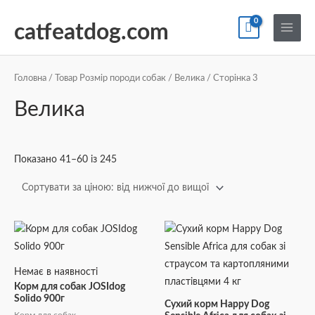
Перейти
По
Main
до
catfeatdog.com
Menu
вмісту
Сортування
за
ціною:
Головна
/ Товар Розмір породи собак /
Велика
/ Сторінка 3
від
найнижчої
Велика
до
найвищої
Показано 41–60 із 245
Немає в наявності
Корм для собак JOSIdog
Solido 900г
Сухий корм Happy Dog