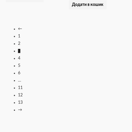
Додати в кошик
←
1
2
3
4
5
6
…
11
12
13
→