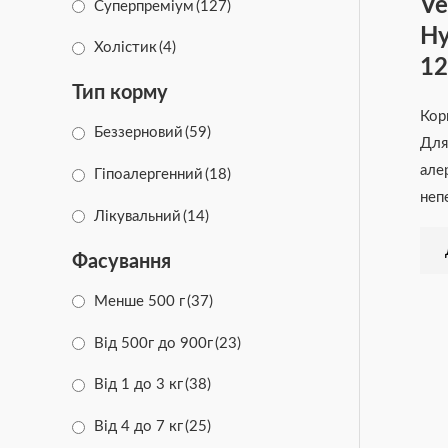
Ve
Суперпреміум
(127)
Hy
DOG CHOW
(10)
Холістик
(4)
12
Friskies
(8)
Тип корму
Кор
PRO PLAN
(5)
Беззерновий
(59)
Для
Brit Care
(26)
але
Гіпоалергенний
(18)
неп
Лікувальний
(14)
Фасування
Менше 500 г
(37)
Від 500г до 900г
(23)
Від 1 до 3 кг
(38)
Від 4 до 7 кг
(25)