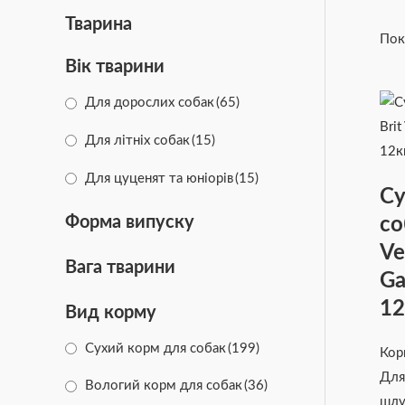
Тварина
Пок
Вік тварини
Для дорослих собак
(65)
Для літніх собак
(15)
Для цуценят та юніорів
(15)
Су
Форма випуску
со
Ve
Вага тварини
Ga
12
Вид корму
Сухий корм для собак
(199)
Кор
Для
Вологий корм для собак
(36)
шлу