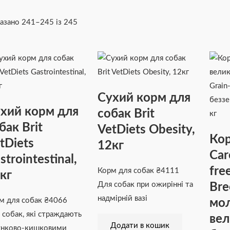
азано 241–245 із 245
Сухий корм для
хий корм для
собак Brit
бак Brit
VetDiets Obesity,
Кор
tDiets
12кг
Car
strointestinal,
fre
Корм для собак
₴
4111
кг
Bre
Для собак при ожирінні та
надмірній вазі
мол
м для собак
₴
4066
 собак, які страждають
вел
Додати в кошик
нково-кишковими