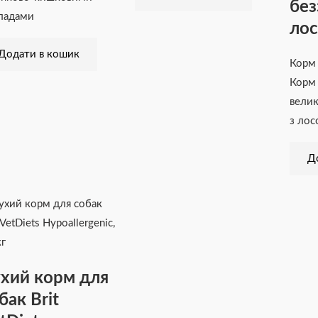
без
ладами
лос
Додати в кошик
Корм
Корм 
велик
з лос
Д
хий корм для
бак Brit