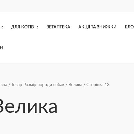
ДЛЯ КОТІВ
ВЕТАПТЕКА
АКЦІЇ ТА ЗНИЖКИ
БЛО
ОН
Сортування
овна
/ Товар Розмір породи собак /
Велика
/ Сторінка 13
за
ціною:
від
Велика
найнижчої
до
найвищої