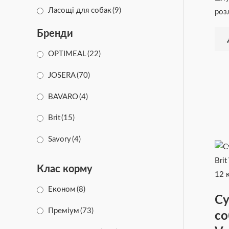
Ласощі для собак
(9)
роз
Бренди
OPTIMEAL
(22)
JOSERA
(70)
BAVARO
(4)
Brit
(15)
Savory
(4)
CLUB 4 PAWS
(7)
Клас корму
Animonda
(33)
Економ
(8)
Су
Happy Dog
(37)
Преміум
(73)
со
Half&Half
(4)