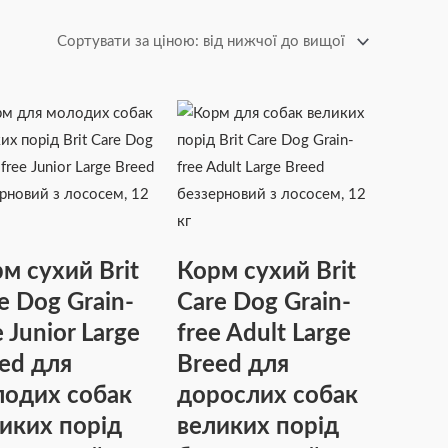
м сухий Brit
Корм сухий Brit
e Dog Grain-
Care Dog Grain-
e Junior Large
free Adult Large
ed для
Breed для
одих собак
дорослих собак
иких порід
великих порід