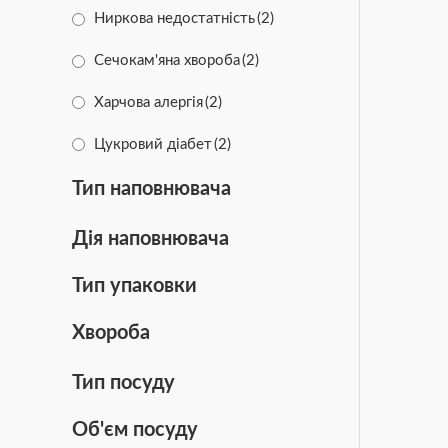
Зміцнення імунітету
(23)
Ниркова недостатність
(2)
Зміцнення м'язів
(6)
Сечокам'яна хвороба
(2)
Очищення зубів
(5)
Харчова алергія
(2)
Підтримка роботи серця
(37)
Цукровий діабет
(2)
Стерилізовані
(4)
Тип наповнювача
Цуценята
(6)
Шлунково-кишкові розлади
(2)
Дія наповнювача
Чутливе травлення
(39)
Тип упаковки
Хвороба
Тип посуду
Об'єм посуду