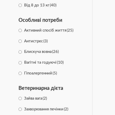
Від 8 до 13 кг
(40)
Від 14 до 17 кг
(44)
Особливі потреби
Від 18 до 20 кг
(16)
Активний спосіб життя
(25)
Антистрес
(3)
Блискуча вовна
(26)
Вагітні та годуючі
(10)
Гіпоалергенний
(5)
Здоров'я суглобів
(53)
Ветеринарна дієта
Здорова вага
(16)
Зайва вага
(2)
Здорова шкіра
(28)
Захворювання печінки
(2)