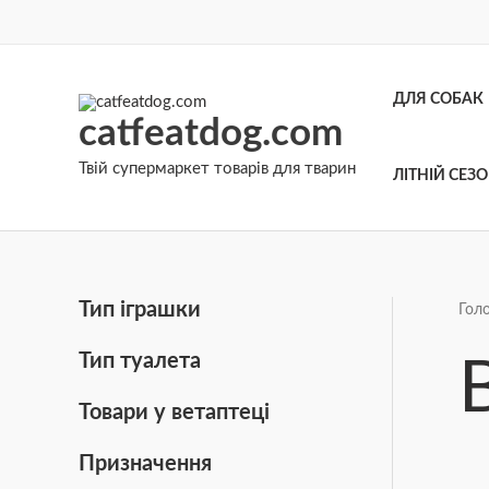
Перейти
до
вмісту
ДЛЯ СОБАК
catfeatdog.com
Твій супермаркет товарів для тварин
ЛІТНІЙ СЕЗ
Тип іграшки
Гол
Тип туалета
Товари у ветаптеці
Призначення