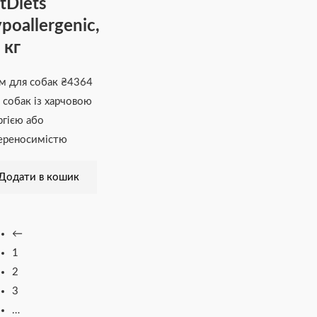
tDiets
poallergenic,
 кг
м для собак
₴
4364
 собак із харчовою
ргією або
ереносимістю
Додати в кошик
←
1
2
3
…