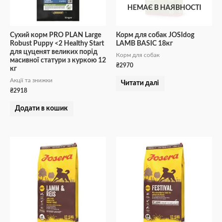
НЕМАЄ В НАЯВНОСТІ
Сухий корм PRO PLAN Large
Корм для собак JOSIdog
Robust Puppy <2 Healthy Start
LAMB BASIC 18кг
для цуценят великих порід
Корм для собак
масивної статури з куркою 12
₴
2970
кг
Акції та знижки
Читати далі
₴
2918
Додати в кошик