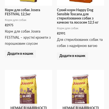
Корм для собак Josera
Сухий корм Happy Dog
FESTIVAL 12,5кг
Sensible Toscana для
стерилізованих собак з
Корм для собак
качкою та лососем 12,5 кг
₴
2975
Корм для собак
Корм для собак Josera
₴
2991
FESTIVAL – хрусткі крокети з
Для стерилізованих собак та
порошковим соусом
собак з надмірною вагою
Додати в кошик
Додати в кошик
НЕМАЄ В НАЯВНОСТІ
НЕМАЄ В НАЯВНОСТІ