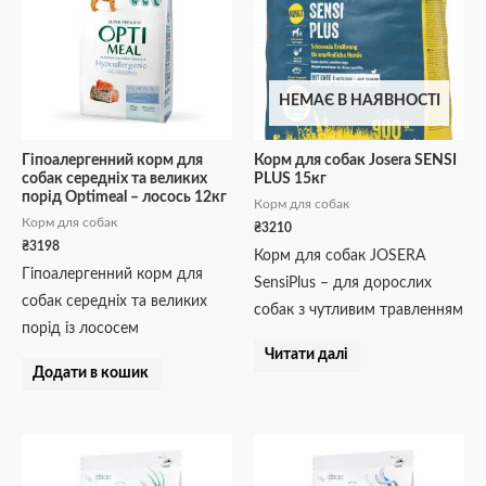
НЕМАЄ В НАЯВНОСТІ
Гіпоалергенний корм для
Корм для собак Josera SENSI
собак середніх та великих
PLUS 15кг
порід Optimeal – лосось 12кг
Корм для собак
Корм для собак
₴
3210
₴
3198
Корм для собак JOSERA
Гіпоалергенний корм для
SensiPlus – для дорослих
собак середніх та великих
собак з чутливим травленням
порід із лососем
Читати далі
Додати в кошик