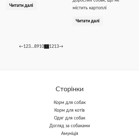
дорослих собак, що не
Читати далі
містить картоплі
Читати далі
←
1
2
3
…
8
9
10
11
12
13
→
Сторінки
Корм для собак
Корм для котів
Одяг для собак
Догляд за собаками
Амуніція