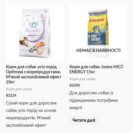
НЕМАЄ В НАЯВНОСТІ
Корм для собак усіх порід
Корм для собак Josera HIGT
Optimeal з морепродуктами.
ENERGY 15кг
М’який заспокійливий ефект
Корм для собак
10кг
₴
3240
Корм для собак
Для дорослих собак із
₴
3224
підвищеними потребами
Сухий корм для дорослих
енергії
собак усіх порід на основі
морепродуктів. М’який
Читати далі
заспокійливий ефект