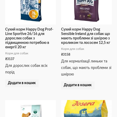
Сухий корм Happy Dog Prof-
Сухий корм Happy Dog
Line Sportive 26/16 для
Sensible Irеland для собак що
дорослих собак з
мають проблеми зі шкірою з
підвищенною потребою в
кроликом та лососем 12,5 кг
енергії 20 кг
Корм для собак
Корм для собак
₴
3158
₴
3137
Для нормалізації линьки та
Для дорослих собак всіх
собак, що мають проблеми зі
порід
шкірою
Додати в кошик
Додати в кошик