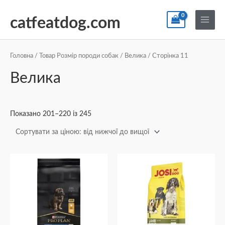
Перейти
По
Main
до
catfeatdog.com
Menu
вмісту
Сортування
за
ціною:
Головна
/ Товар Розмір породи собак /
Велика
/ Сторінка 11
від
найнижчої
Велика
до
найвищої
Показано 201–220 із 245