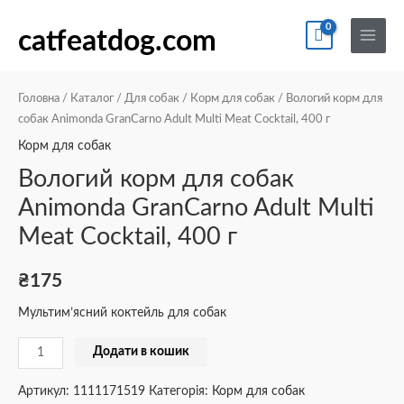
Перейти
По
Main
Вологий
до
catfeatdog.com
Menu
корм
вмісту
для
собак
Головна
/
Каталог
/
Для собак
/
Корм для собак
/ Вологий корм для
Animonda
собак Animonda GranCarno Adult Multi Meat Cocktail, 400 г
GranCarno
Корм для собак
Adult
Вологий корм для собак
Multi
Animonda GranCarno Adult Multi
Meat
Meat Cocktail, 400 г
Cocktail,
400
г
₴
175
кількість
Мультим’ясний коктейль для собак
Додати в кошик
Артикул:
1111171519
Категорія:
Корм для собак