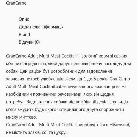
GranCarno
Опис
Додаткова інформація
Brand
Відгуки (0)
GranCarno Adult Multi Meat Cocktail – вологий корм зі свіжих
м’ясних інгредієнтів, який дарує неперевершену насолоду для
собак. Цей раціон був розроблений для задоволення
харчових потреб улюбленців віком від 1 до 6 років. GranCarno
Adult Multi Meat Cocktail забезпечує вашого вихованця всіма
необхідними поживними речовинами, яких він щодня
потребує. Задоволення собаки від комбінації декількох видів
м’яса змусить будь якого чотирилапого друга спорожнити
миску миттєво.
GranCarno Adult Multi Meat Cocktail виробляється в Німеччині,
не містить злаків, сої та цукру.