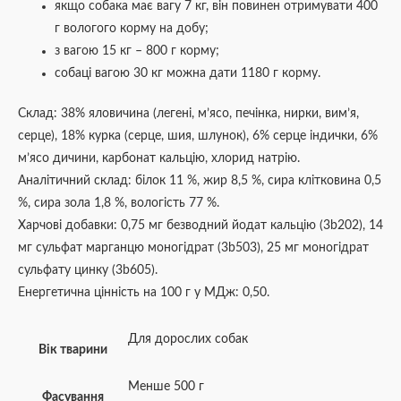
якщо собака має вагу 7 кг, він повинен отримувати 400
г вологого корму на добу;
з вагою 15 кг – 800 г корму;
собаці вагою 30 кг можна дати 1180 г корму.
Склад: 38% яловичина (легені, м’ясо, печінка, нирки, вим’я,
серце), 18% курка (серце, шия, шлунок), 6% серце індички, 6%
м’ясо дичини, карбонат кальцію, хлорид натрію.
Аналітичний склад: білок 11 %, жир 8,5 %, сира клітковина 0,5
%, сира зола 1,8 %, вологість 77 %.
Харчові добавки: 0,75 мг безводний йодат кальцію (3b202), 14
мг сульфат марганцю моногідрат (3b503), 25 мг моногідрат
сульфату цинку (3b605).
Енергетична цінність на 100 г у МДж: 0,50.
Для дорослих собак
Вік тварини
Менше 500 г
Фасування