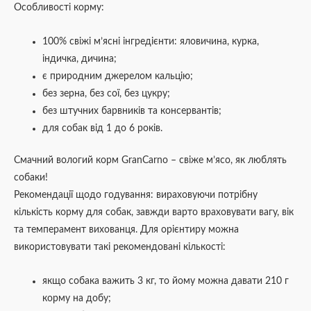
Особливості корму:
100% свіжі м’ясні інгредієнти: яловичина, курка,
індичка, дичина;
є природним джерелом кальцію;
без зерна, без сої, без цукру;
без штучних барвників та консервантів;
для собак від 1 до 6 років.
Смачний вологий корм GranCarno – свіже м’ясо, як люблять
собаки!
Рекомендації щодо годування: вираховуючи потрібну
кількість корму для собак, завжди варто враховувати вагу, вік
та темперамент вихованця. Для орієнтиру можна
використовувати такі рекомендовані кількості:
якщо собака важить 3 кг, то йому можна давати 210 г
корму на добу;