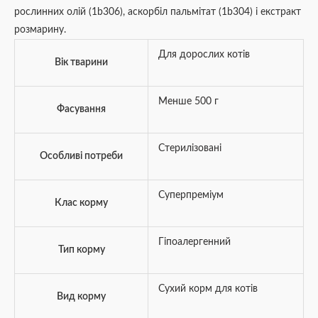
рослинних олій (1b306), аскорбіл пальмітат (1b304) і екстракт
розмарину.
Для дорослих котів
Вік тварини
Менше 500 г
Фасування
Стерилізовані
Особливі потреби
Суперпреміум
Клас корму
Гіпоалергенний
Тип корму
Сухий корм для котів
Вид корму