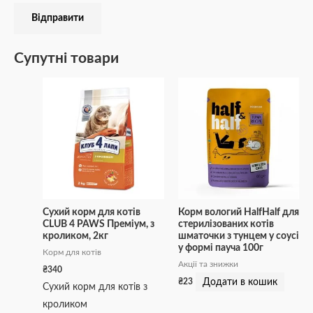
Супутні товари
Сухий корм для котів
Корм вологий HalfHalf для
CLUB 4 PAWS Преміум, з
стерилізованих котів
кроликом, 2кг
шматочки з тунцем у соусі
у формі пауча 100г
Корм для котів
Акції та знижки
₴
340
Додати в кошик
₴
23
Сухий корм для котів з
кроликом