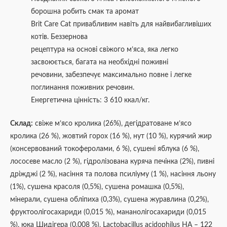
борошна робить смак та аромат
Brit Care Cat привабливим навіть для найвибагливіших
котів. Беззернова
рецептура на основі свіжого м’яса, яка легко
засвоюється, багата на необхідні поживні
речовини, забезпечує максимально повне і легке
поглинання поживних речовин.
Енергетична цінність: 3 610 ккал/кг.
Склад:
свіже м’ясо кролика (26%), дегідратоване м’ясо
кролика (26 %), жовтий горох (16 %), нут (10 %), курячий жир
(консервований токоферолами, 6 %), сушені яблука (6 %),
лососеве масло (2 %), гідролізована куряча печінка (2%), пивні
дріжджі (2 %), насіння та полова псиліуму (1 %), насіння льону
(1%), сушена красоля (0,5%), сушена ромашка (0,5%),
мінерали, сушена обліпиха (0,3%), сушена журавлина (0,2%),
фруктоолігосахариди (0,015 %), мананолігосахариди (0,015
%), юка Шидігера (0,008 %), Lactobacillus acidophilus HA – 122