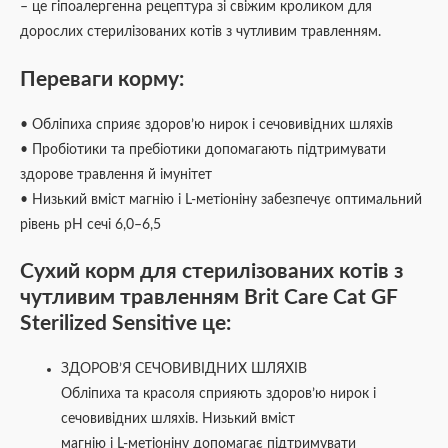
– це гіпоалергенна рецептура зі свіжим кроликом для
дорослих стерилізованих котів з чутливим травленням.
Переваги корму:
• Обліпиха сприяє здоров’ю нирок і сечовивідних шляхів
• Пробіотики та пребіотики допомагають підтримувати
здорове травлення й імунітет
• Низький вміст магнію і L-метіоніну забезпечує оптимальний
рівень pH сечі 6,0–6,5
Сухий корм для стерилізованих котів з
чутливим травленням Brit Care Cat GF
Sterilized Sensitive це:
ЗДОРОВ’Я СЕЧОВИВІДНИХ ШЛЯХІВ
Обліпиха та красоля сприяють здоров’ю нирок і
сечовивідних шляхів. Низький вміст
магнію і L-метіоніну допомагає підтримувати