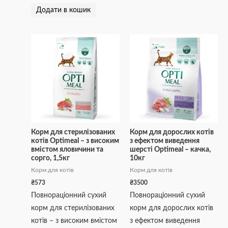
Додати в кошик
Корм для стерилізованих
Корм для дорослих котів
котів Optimeal – з високим
з ефектом виведення
вмістом яловичини та
шерсті Optimeal – качка,
сорго, 1,5кг
10кг
Корм для котів
Корм для котів
₴
573
₴
3500
Повнораціонний сухий
Повнораціонний сухий
корм для стерилізованих
корм для дорослих котів
котів – з високим вмістом
з ефектом виведення