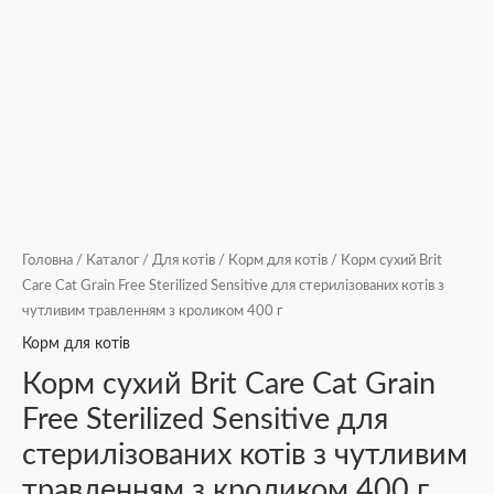
400
г
кількість
Головна
/
Каталог
/
Для котів
/
Корм для котів
/ Корм сухий Brit
Care Cat Grain Free Sterilized Sensitive для стерилізованих котів з
чутливим травленням з кроликом 400 г
Корм для котів
Корм сухий Brit Care Cat Grain
Free Sterilized Sensitive для
стерилізованих котів з чутливим
травленням з кроликом 400 г