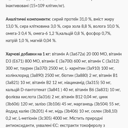
інактивовані (15×109 клітин/кг).
Аналітичні компоненти:
сирий протеїн 31,0 %, вміст жиру
13,0 %, сира клітковина 3,0 %, сира зола 8,8 %, волога 10,0 %,
омега-3 0,4 %, омега-6 1,2 %,кальцій 0,8 %, фосфор 0,7%,
натрій 1,0 %, магній 0,04 %.
Харчові добавки на 1 кг:
вітамін А (3a672a) 20 000 МО, вітамін
D3 (E671) 800 МО, вітамін Е (3a700) 600 мг, вітамін С (3a312)
300 мг, таурин (3a370) 2500 мг, L- карнітин (3a910) 100 мг,
холінхлорид (3a890) 2500 мг, біотин (3a880) 2 мг, вітамін B1
(3a821) 10 мг, вітамін B2 12 мг, ніацинамід (3a315) 50 мг,
кальцій D-пантотенат (3a841 ) 40 мг, вітамін B6 (3a831) 10 мг,
фолієва кислота (3a316) 2 мг, вітамін B12 0,04 мг, цинк
(3b606) 120 мг, залізо (3b106) 45 мг, марганець (3b504) 55 мг,
йодид калію (3b201) 4 мг, мідь (3b406) 10 мг, селен (3b8,10)
0,2 мг, L-метіонін (3c305) 4000 мг. Містить природні
антиоксиданти, ухвалені ЄС: екстракти токоферолу з