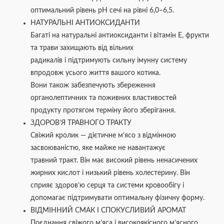
оптимальний рівень pH сечі на рівні 6,0–6,5.
НАТУРАЛЬНІ АНТИОКСИДАНТИ
Багаті на натуральні антиоксиданти і вітамін Е, фрукти
та трави захищають від вільних
радикалів і підтримують сильну імунну систему
впродовж усього життя вашого котика.
Вони також забезпечують збереження
органолептичних та поживних властивостей
продукту протягом терміну його зберігання.
ЗДОРОВ’Я ТРАВНОГО ТРАКТУ
Свіжий кролик — дієтичне м’ясо з відмінною
засвоюваністю, яке майже не навантажує
травний тракт. Він має високий рівень ненасичених
жирних кислот і низький рівень холестерину. Він
сприяє здоров’ю серця та системи кровообігу і
допомагає підтримувати оптимальну фізичну форму.
ВІДМІННИЙ СМАК І СПОКУСЛИВИЙ АРОМАТ
Поєднання свіжого м’яса і високоякісного м’ясного