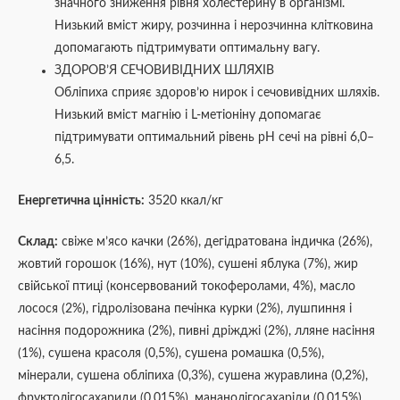
значного зниження рівня холестерину в організмі.
Низький вміст жиру, розчинна і нерозчинна клітковина
допомагають підтримувати оптимальну вагу.
ЗДОРОВ’Я СЕЧОВИВІДНИХ ШЛЯХІВ
Обліпиха сприяє здоров’ю нирок і сечовивідних шляхів.
Низький вміст магнію і L-метіоніну допомагає
підтримувати оптимальний рівень pH сечі на рівні 6,0–
6,5.
Енергетична цінність:
3520 ккал/кг
Склад:
свіже м’ясо качки (26%), дегідратована індичка (26%),
жовтий горошок (16%), нут (10%), сушені яблука (7%), жир
свійської птиці (консервований токоферолами, 4%), масло
лосося (2%), гідролізована печінка курки (2%), лушпиння і
насіння подорожника (2%), пивні дріжджі (2%), лляне насіння
(1%), сушена красоля (0,5%), сушена ромашка (0,5%),
мінерали, сушена обліпиха (0,3%), сушена журавлина (0,2%),
фруктолігосахариди (0,015%), мананолігосахаріди (0,015%),