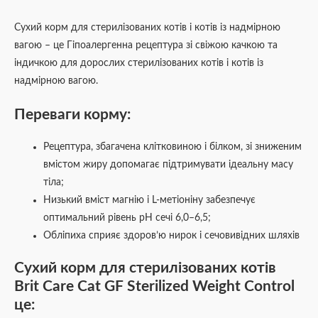
Сухий корм для стерилізованих котів і котів із надмірною
вагою – це Гіпоалергенна рецептура зі свіжою качкою та
індичкою для дорослих стерилізованих котів і котів із
надмірною вагою.
Переваги корму:
Рецептура, збагачена клітковиною і білком, зі зниженим
вмістом жиру допомагає підтримувати ідеальну масу
тіла;
Низький вміст магнію і L-метіоніну забезпечує
оптимальний рівень pH сечі 6,0–6,5;
Обліпиха сприяє здоров’ю нирок і сечовивідних шляхів
Сухий корм для стерилізованих котів
Brit Care Cat GF Sterilized Weight Control
це: