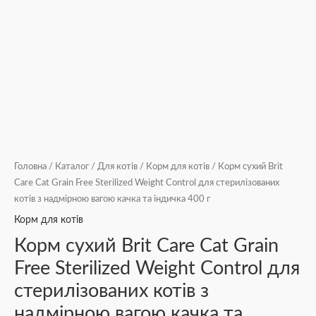
та
індичка
400
г
кількість
Головна
/
Каталог
/
Для котів
/
Корм для котів
/ Корм сухий Brit
Care Cat Grain Free Sterilized Weight Control для стерилізованих
котів з надмірною вагою качка та індичка 400 г
Корм для котів
Корм сухий Brit Care Cat Grain
Free Sterilized Weight Control для
стерилізованих котів з
надмірною вагою качка та