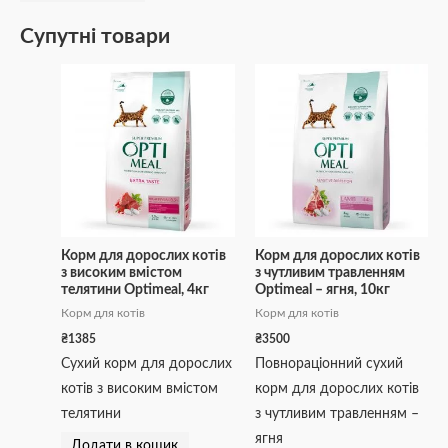
Супутні товари
Корм для дорослих котів
Корм для дорослих котів
з високим вмістом
з чутливим травленням
телятини Optimeal, 4кг
Optimeal – ягня, 10кг
Корм для котів
Корм для котів
₴
1385
₴
3500
Сухий корм для дорослих
Повнораціонний сухий
котів з високим вмістом
корм для дорослих котів
телятини
з чутливим травленням –
ягня
Додати в кошик