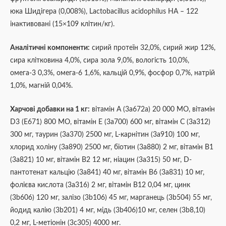
юка Шидігера (0,008%), Lactobacillus acidophilus HA – 122
інактивовані (15×109 клітин/кг).
Аналітичні компоненти:
сирий протеїн 32,0%, сирий жир 12%,
сира клітковина 4,0%, сира зола 9,0%, вологість 10,0%,
омега-3 0,3%, омега-6 1,6%, кальцій 0,9%, фосфор 0,7%, натрій
1,0%, магній 0,04%.
Харчові добавки на 1 кг:
вітамін A (3a672a) 20 000 МО, вітамін
D3 (E671) 800 МО, вітамін E (3a700) 600 мг, вітамін C (3a312)
300 мг, таурин (3a370) 2500 мг, L-карнітин (3a910) 100 мг,
хлорид холіну (3a890) 2500 мг, біотин (3a880) 2 мг, вітамін B1
(3a821) 10 мг, вітамін B2 12 мг, ніацин (3a315) 50 мг, D-
пантотенат кальцію (3a841) 40 мг, вітамін B6 (3a831) 10 мг,
фолієва кислота (3a316) 2 мг, вітамін B12 0,04 мг, цинк
(3b606) 120 мг, залізо (3b106) 45 мг, марганець (3b504) 55 мг,
йодид калію (3b201) 4 мг, мідь (3b406)10 мг, селен (3b8,10)
0,2 мг, L-метіонін (3c305) 4000 мг.