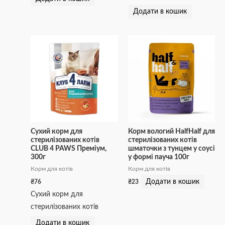
Додати в кошик
Сухий корм для
Корм вологий HalfHalf для
стерилізованих котів
стерилізованих котів
CLUB 4 PAWS Преміум,
шматочки з тунцем у соусі
300г
у формі пауча 100г
Корм для котів
Корм для котів
Додати в кошик
₴
76
₴
23
Сухий корм для
стерилізованих котів
Додати в кошик