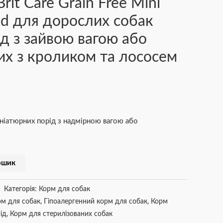
rit Care Grain Free Mini
ised для дорослих собак
ід з зайвою вагою або
них з кроликом та лососем
ніатюрних порід з надмірною вагою або
ошик
Категорія:
Корм для собак
рм для собак
,
Гіпоалергенний корм для собак
,
Корм
ід
,
Корм для стерилізованих собак