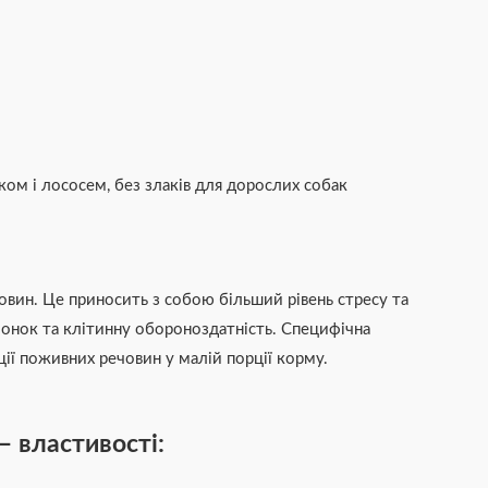
ом і лососем, без злаків для дорослих собак
вин. Це приносить з собою більший рівень стресу та
олонок та клітинну обороноздатність. Специфічна
ії поживних речовин у малій порції корму.
– властивості: