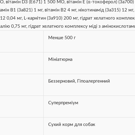
О, вітамін D3 (E671) 1 500 МО, вітамін E (α-токоферол) (3a700) 
тамін B1 (3a821) 1 мг, вітамін B2 4 мг, нікотинамід (3a315) 12 м
н B12 0,04 мг, L-карнітин (3a910) 200 мг, гідрат хелатного комп
алію 0,75 мг, гідрат хелатного комплексу міді з амінокислотами
Менше 500 г
Мініатюрна
Беззерновий
,
Гіпоалергенний
Суперпреміум
Сухий корм для собак