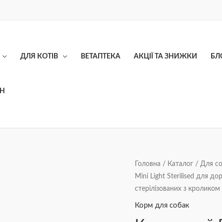
ДЛЯ КОТІВ
ВЕТАПТЕКА
АКЦІЇ ТА ЗНИЖКИ
БЛ
ОН
Корм
Головна
/
Каталог
/
Для с
Mini Light Sterilised для 
сухий
стерілізованих з кроликом
Brit
Care
Корм для собак
Grain