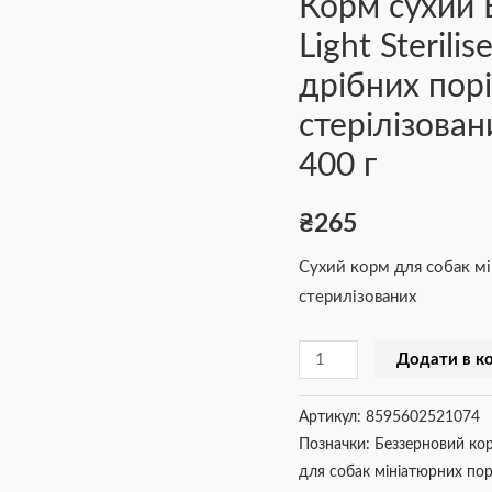
Корм сухий B
Free
Light Steril
Mini
дрібних пор
Light
Sterilised
стерілізова
для
400 г
дорослих
собак
₴
265
дрібних
порід
Сухий корм для собак мі
з
стерилізованих
зайвою
вагою
Додати в к
або
стерілізованих
Артикул:
8595602521074
з
Позначки:
Беззерновий ко
кроликом
для собак мініатюрних пор