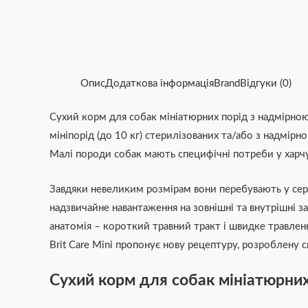
Опис
Додаткова інформація
Brand
Відгуки (0)
Сухий корм для собак мініатюрних порід з надмірною
мініпорід (до 10 кг) стерилізованих та/або з надмір
Малі породи собак мають специфічні потреби у харчу
Завдяки невеликим розмірам вони перебувають у сер
надзвичайне навантаження на зовнішні та внутрішні з
анатомія – короткий травний тракт і швидке травлен
Brit Care Mini пропонує нову рецептуру, розроблену 
Сухий корм для собак мініатюрних п