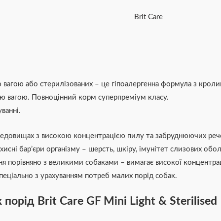
та
лососем
Brit Care
400
г
кількість
 вагою або стерилізованих – це гіпоалергенна формула з кролик
ною вагою. Повноцінний корм суперпреміум класу.
ванні.
едовищах з високою концентрацією пилу та забруднюючих речо
ахисні бар’єри організму – шерсть, шкіру, імунітет слизових об
ня порівняно з великими собаками – вимагає високої концентрац
спеціально з урахуванням потреб малих порід собак.
орід Brit Care GF Mini Light & Sterilised 