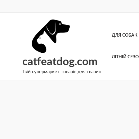
Перейти
до
вмісту
ДЛЯ СОБАК
ЛІТНІЙ СЕЗ
catfeatdog.com
Твій супермаркет товарів для тварин