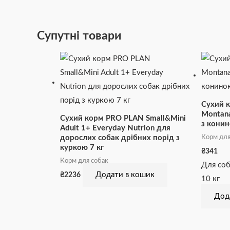
Супутні товари
Сухий к
Montana
Сухий корм PRO PLAN Small&Mini
з конин
Adult 1+ Everyday Nutrion для
Корм для
дорослих собак дрібних порід з
куркою 7 кг
₴
341
Корм для собак
Для соб
Додати в кошик
₴
2236
10 кг
Дод