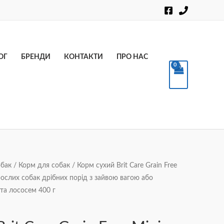
Пошук
ОГ
БРЕНДИ
КОНТАКТИ
ПРО НАС
обак
/
Корм для собак
/ Корм сухий Brit Care Grain Free
дорослих собак дрібних порід з зайвою вагою або
 та лососем 400 г