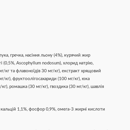
ка, гречка, насіння льону (4%), курячий жир
 (0,5%, Ascophyllum nodosum), хлорид натрію,
г/кг та флавоноїдів 30 мг/кг), екстракт хрящовий
мг/кг), фруктоолігосахариди (100 мг/кг), юка
/кг), ромашка (30 мг/кг), гвоздика (30 мг/кг), шавлія
, кальцій 1,1%, фосфор 0,9%, омега-3 жирні кислоти