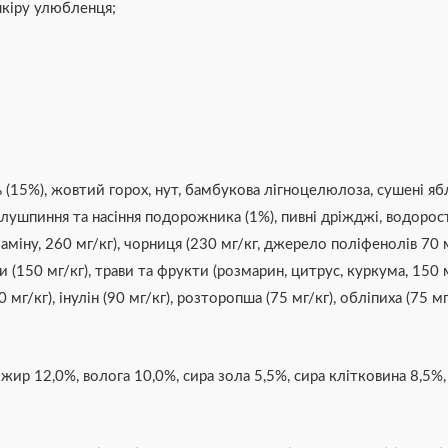
шкіру улюбленця;
(15%), жовтий горох, нут, бамбукова лігноцелюлоза, сушені яблу
ушпиння та насіння подорожника (1%), пивні дріжджі, водорості
міну, 260 мг/кг), чорниця (230 мг/кг, джерело поліфенолів 70 м
 (150 мг/кг), трави та фрукти (розмарин, цитрус, куркума, 150 
 мг/кг), інулін (90 мг/кг), розторопша (75 мг/кг), обліпиха (75 мг
жир 12,0%, волога 10,0%, сира зола 5,5%, сира клітковина 8,5%