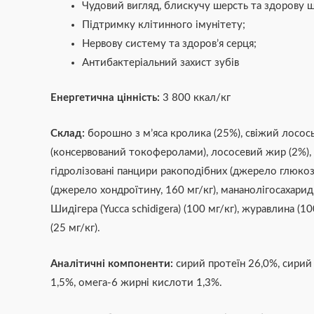
Чудовий вигляд, блискучу шерсть та здорову 
Підтримку клітинного імунітету;
Нервову систему та здоров’я серця;
Антибактеріальний захист зубів
Енергетична цінність:
3 800 ккал/кг
Склад:
борошно з м’яса кролика (25%), свіжий лосось 
(консервований токоферолами), лососевий жир (2%), л
гідролізовані панцири ракоподібних (джерело глюкоза
(джерело хондроїтину, 160 мг/кг), мананолігосахариди
Шидігера (Yucca schidigera) (100 мг/кг), журавлина (100
(25 мг/кг).
Аналітичні компоненти:
сирий протеїн 26,0%, сирий 
1,5%, омега-6 жирні кислоти 1,3%.