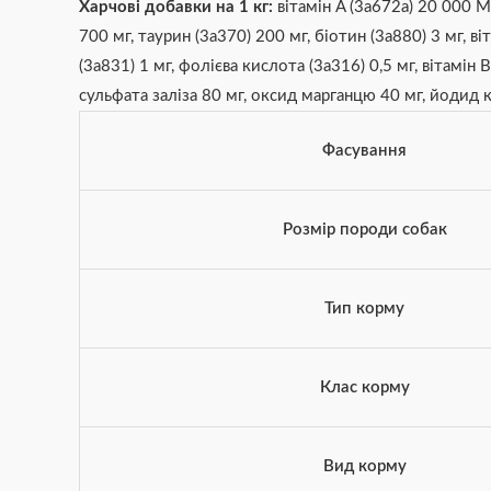
Харчові добавки на 1 кг:
вітамін A (3a672a) 20 000 М
700 мг, таурин (3a370) 200 мг, біотин (3a880) 3 мг, ві
(3a831) 1 мг, фолієва кислота (3a316) 0,5 мг, вітамі
сульфата заліза 80 мг, оксид марганцю 40 мг, йодид к
Фасування
Розмір породи собак
Тип корму
Клас корму
Вид корму