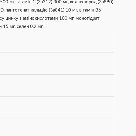
500 мг, вітамін C (3a312) 300 мг, холінхлорид (3a890)
г, D-пантотенат кальцію (3a841) 10 мг, вітамін B6
лексу цинку з амінокислотами 100 мг, моногідрат
 15 мг, селен 0,2 мг.