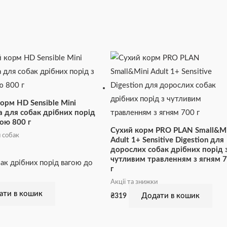
орм HD Sensible Mini
 для собак дрібних порід
ою 800 г
Сухий корм PRO PLAN Small&Mi
 собак
Adult 1+ Sensitive Digestion для
дорослих собак дрібних порід 
чутливим травленням з ягням 
ак дрібних порід вагою до
г
Акції та знижки
ати в кошик
Додати в кошик
₴
319