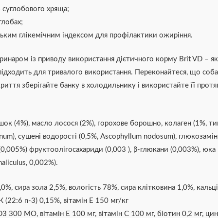
 суглобового хряща;
глобах;
изьким глікемічним індексом для профілактики ожиріння.
ринаром із приводу використання дієтичного корму Brit VD – як
м підходить для тривалого використання. Переконайтеся, що соба
риття зберігайте банку в холодильнику і використайте її протяг
ок (4%), масло лосося (2%), горохове борошно, колаген (1%, тип
inum), сушені водорості (0,5%, Ascophyllum nodosum), глюкозамін
,005%) фруктоолігосахариди (0,003 ), β-глюкани (0,003%), юка 
aliculus, 0,002%).
0%, сира зола 2,5%, вологість 78%, сира клітковина 1,0%, кальц
 (22:6 n-3) 0,15%, вітамін Е 150 мг/кг
D3 300 МО, вітамін Е 100 мг, вітамін С 100 мг, біотин 0,2 мг, цин