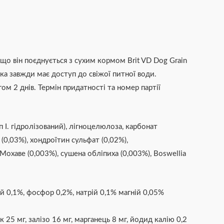
що він поєднується з сухим кормом Brit VD Dog Grain
ка завжди має доступ до свіжої питної води.
ом 2 днів. Термін придатності та номер партії
 I. гідролізований), лігноцелюлоза, карбонат
 (0,03%), хондроїтин сульфат (0,02%),
Мохаве (0,003%), сушена обліпиха (0,003%), Boswellia
ій 0,1%, фосфор 0,2%, натрій 0,1% магній 0,05%
к 25 мг, залізо 16 мг, марганець 8 мг, йодид калію 0,2