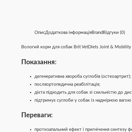
Опис
Додаткова інформація
Brand
Відгуки (0)
Вологий корм для собак Brit VetDiets Joint & Mobili
Показання:
дегенеративна хвороба суглобів (остеоартрит);
посляортопедична реабілітація;
дієта підходить для собак зі схильністю до дисп
підтримує суглоби у собак із надмірною вагою
Переваги:
протизапальний ефект і пригнічення синтезу ф