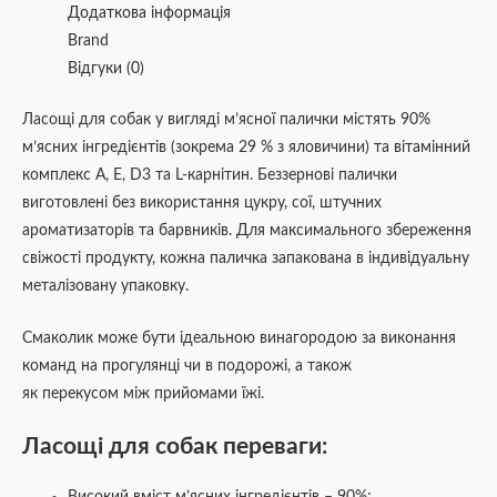
Додаткова інформація
Brand
Відгуки (0)
Ласощі для собак у вигляді м’ясної палички містять 90%
м’ясних інгредієнтів (зокрема 29 % з яловичини) та вітамінний
комплекс A, E, D3 та L-карнітин. Беззернові палички
виготовлені без використання цукру, сої, штучних
ароматизаторів та барвників. Для максимального збереження
свіжості продукту, кожна паличка запакована в індивідуальну
металізовану упаковку.
Смаколик може бути ідеальною винагородою за виконання
команд на прогулянці чи в подорожі, а також
як перекусом між прийомами їжі.
Ласощі для собак переваги:
Високий вміст м’ясних інгредієнтів – 90%;