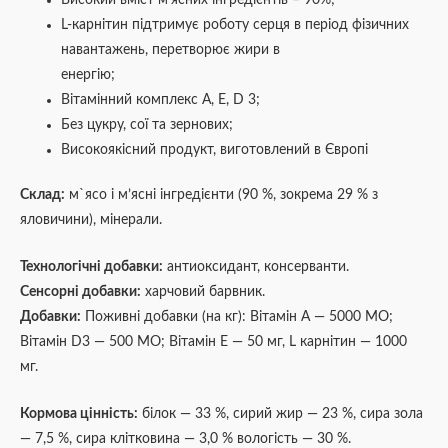
L-карнітин підтримує роботу серця в період фізичних
навантажень, перетворює жири в
енергію;
Вітамінний комплекс A, E, D 3;
Без цукру, сої та зернових;
Високоякісний продукт, виготовлений в Європі
Склад:
м`ясо і м’ясні інгредієнти (90 %, зокрема 29 % з
яловичини), мінерали.
Технологічні добавки:
антиоксидант, консерванти.
Сенсорні добавки:
харчовий барвник.
Добавки:
Поживні добавки (на кг): Вітамін А — 5000 МО;
Вітамін D3 — 500 МО; Вітамін Е — 50 мг, L карнітин — 1000
мг.
Кормова цінність:
білок — 33 %, сирий жир — 23 %, сира зола
— 7,5 %, сира клітковина — 3,0 % вологість — 30 %.