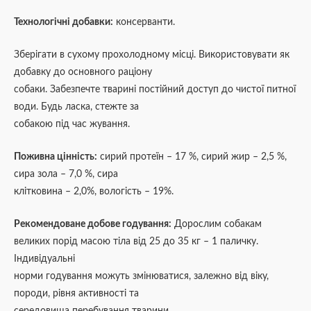
Технологічні добавки:
консерванти.
Зберігати в сухому прохолодному місці. Використовувати як
добавку до основного раціону
собаки. Забезпечте тварині постійний доступ до чистої питної
води. Будь ласка, стежте за
собакою під час жування.
Поживна цінність:
сирий протеїн – 17 %, сирий жир – 2,5 %,
сира зола – 7,0 %, сира
клітковина – 2,0%, вологість – 19%.
Рекомендоване добове годування:
Дорослим собакам
великих порід масою тіла від 25 до 35 кг – 1 паличку.
Індивідуальні
норми годування можуть змінюватися, залежно від віку,
породи, рівня активності та
середовища перебування тварини.