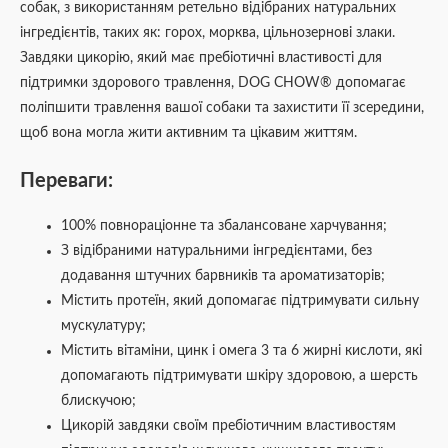
собак, з використанням ретельно відібраних натуральних
інгредієнтів, таких як: горох, морква, цільнозернові злаки.
Завдяки цикорію, який має пребіотичні властивості для
підтримки здорового травлення, DOG CHOW® допомагає
поліпшити травлення вашої собаки та захистити її зсередини,
щоб вона могла жити активним та цікавим життям.
Переваги:
100% повнораціонне та збалансоване харчування;
З відібраними натуральними інгредієнтами, без
додавання штучних барвників та ароматизаторів;
Містить протеїн, який допомагає підтримувати сильну
мускулатуру;
Містить вітаміни, цинк і омега 3 та 6 жирні кислоти, які
допомагають підтримувати шкіру здоровою, а шерсть
блискучою;
Цикорій завдяки своїм пребіотичним властивостям