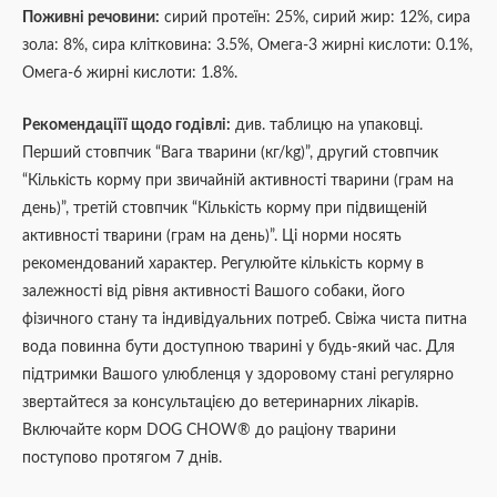
Поживні речовини:
сирий протеїн: 25%, сирий жир: 12%, сира
зола: 8%, сира клітковина: 3.5%, Омега-3 жирні кислоти: 0.1%,
Омега-6 жирні кислоти: 1.8%.
Рекомендаціїї щодо годівлі:
див. таблицю на упаковці.
Перший стовпчик “Вага тварини (кг/kg)”, другий стовпчик
“Кількість корму при звичайній активності тварини (грам на
день)”, третій стовпчик “Кількість корму при підвищеній
активності тварини (грам на день)”. Ці норми носять
рекомендований характер. Регулюйте кількість корму в
залежності від рівня активності Вашого собаки, його
фізичного стану та індивідуальних потреб. Свіжа чиста питна
вода повинна бути доступною тварині у будь-який час. Для
підтримки Вашого улюбленця у здоровому стані регулярно
звертайтеся за консультацією до ветеринарних лікарів.
Включайте корм DOG CHOW® до раціону тварини
поступово протягом 7 днів.