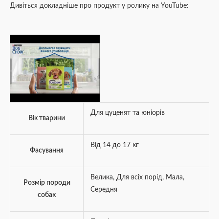
Дивіться докладніше про продукт у ролику на YouTube:
Для цуценят та юніорів
Вік тварини
Від 14 до 17 кг
Фасування
Велика
,
Для всіх порід
,
Мала
,
Розмір породи
Середня
собак