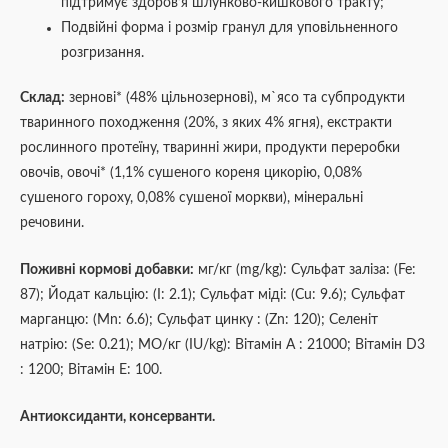
підтримує здоров’я шлунково-кишкового тракту;
Подвійні форма і розмір гранул для уповільненного
розгризання.
Склад:
зернові* (48% цільнозернові), м`ясо та субпродукти
тваринного походження (20%, з яких 4% ягня), екстракти
рослинного протеїну, тваринні жири, продукти переробки
овочів, овочі* (1,1% сушеного кореня цикорію, 0,08%
сушеного гороху, 0,08% сушеної моркви), мінеральні
речовини.
Поживні кормові добавки:
мг/кг (mg/kg): Сульфат заліза: (Fe:
87); Йодат кальцію: (I: 2.1); Сульфат міді: (Cu: 9.6); Сульфат
марганцю: (Mn: 6.6); Сульфат цинку : (Zn: 120); Селеніт
натрію: (Se: 0.21); МО/кг (IU/kg): Вітамін А : 21000; Вітамін D3
: 1200; Вітамін Е: 100.
Антиоксиданти, консерванти.