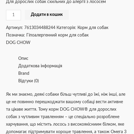
Для дорослих собак схильних до алергії з лососем
Додати в кошик
Артикул:
7613034488244
Категорія:
Корм для собак
Позначка:
Гіпоалергенний корм для собак
DOG CHOW
Опис
Додаткова інформація
Brand
Відгуки (0)
Як ми знаємо, деякі собаки більш чутливі до їжі, ніж інші, але
це не повинно перешкоджати вашому собаці вести активне
та цікаве життя. Тому корм DOG CHOW® для дорослих
собак з чутливим травленням – це спеціально розроблене
харчування, що містить лосось з високоякісниим білком, яке
допомагає підтримувати хороше травлення, а також Омега 3