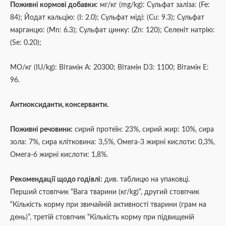
Поживні кормові добавки:
мг/кг (mg/kg): Сульфат заліза: (Fe:
84); Йодат кальцію: (I: 2.0); Сульфат міді: (Cu: 9.3); Сульфат
марганцю: (Mn: 6.3); Сульфат цинку: (Zn: 120); Селеніт натрію:
(Se: 0.20);
МО/кг (IU/kg): Вітамін А: 20300; Вітамін D3: 1100; Вітамін Е:
96.
Антиоксиданти, консерванти.
Поживні речовини:
сирий протеїн: 23%, сирий жир: 10%, сира
зола: 7%, сира клітковина: 3,5%, Омега-3 жирні кислоти: 0,3%,
Омега-6 жирні кислоти: 1,8%.
Рекомендації щодо годівлі:
див. таблицю на упаковці.
Перший стовпчик “Вага тварини (кг/kg)”, другий стовпчик
“Кількість корму при звичайній активності тварини (грам на
день)”, третій стовпчик “Кількість корму при підвищеній