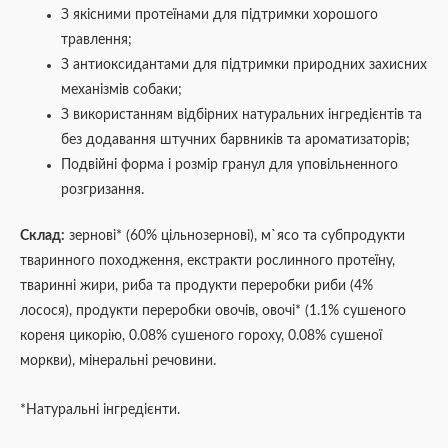
З якісними протеїнами для підтримки хорошого
травлення;
З антиоксидантами для підтримки природних захисних
механізмів собаки;
З використанням відбірних натуральних інгредієнтів та
без додавання штучних барвників та ароматизаторів;
Подвійні форма і розмір гранул для уповільненного
розгризання.
Склад:
зернові* (60% цільнозернові), м`ясо та субпродукти
тваринного походження, екстракти рослинного протеїну,
тваринні жири, риба та продукти переробки риби (4%
лосося), продукти переробки овочів, овочі* (1.1% сушеного
кореня цикорію, 0.08% сушеного гороху, 0.08% сушеної
моркви), мінеральні речовини.
*Натуральні інгредієнти.