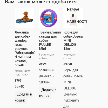
Вам також може сподобатися…
НЕМАЄ
В
НАЯВНОСТІ
Лежанка
Тренувальний
Корм для
для собак
снаряд для
собак Josera
waudog
собак
MINI
relax,
PULLER
DELUXE
рисунок
Мini
15кг
“Абстракція”,
Іграшки для
Корм для
зі змінним
собак
собак
чохлом,
₴
199
₴
3990
55х40
зовнішній
Корм для
Лежанки та
підстилки
діаметр –
собак Josera
₴
793
180мм
MINI
55х40
DELUXE
Додати в
Додати в
ідеально
кошик
кошик
підходить
для