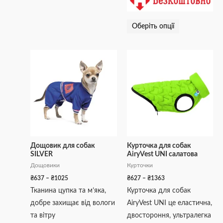
Оберіть опції
Діапазон
Діапазон
Цей
Цей
цін:
цін:
товар
товар
від
від
₴637
₴627
має
має
до
до
кілька
кілька
₴1025
₴1363
варіантів.
варіантів.
Параметри
Параметри
можна
можна
вибрати
вибрати
Дощовик для собак
Курточка для собак
SILVER
AiryVest UNI салатова
на
на
Дощовики
Курточки
сторінці
сторінці
₴
637
–
₴
1025
₴
627
–
₴
1363
товару
товару
Тканина цупка та м’яка,
Курточка для собак
добре захищає від вологи
AiryVest UNI це еластична,
та вітру
двостороння, ультралегка