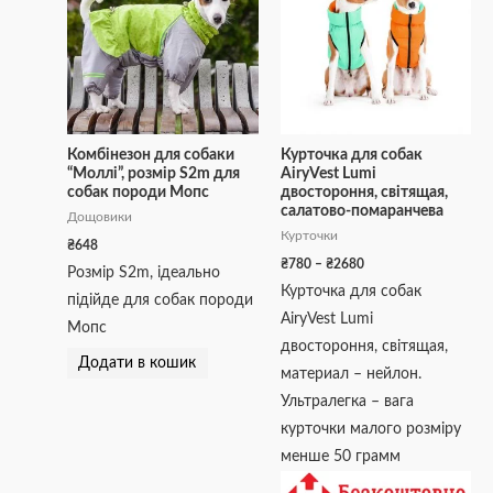
₴780
має
до
кілька
₴2680
варіантів.
Параметри
можна
вибрати
Комбінезон для собаки
Курточка для собак
“Моллі”, розмір S2m для
AiryVest Lumi
на
собак породи Мопс
двостороння, світящая,
сторінці
салатово-помаранчева
Дощовики
товару
Курточки
₴
648
₴
780
–
₴
2680
Розмір S2m, ідеально
Курточка для собак
підійде для собак породи
AiryVest Lumi
Мопс
двостороння, світящая,
Додати в кошик
материал – нейлон.
Ультралегка – вага
курточки малого розміру
менше 50 грамм