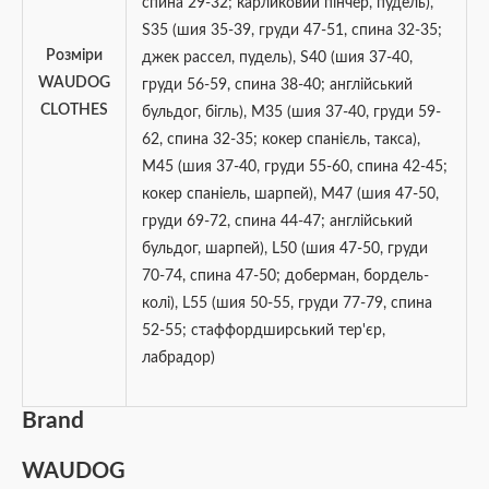
спина 29-32; карликовий пінчер, пудель)
,
S35 (шия 35-39, груди 47-51, спина 32-35;
Розміри
джек рассел, пудель)
,
S40 (шия 37-40,
WAUDOG
груди 56-59, спина 38-40; англійський
CLOTHES
бульдог, бігль)
,
M35 (шия 37-40, груди 59-
62, спина 32-35; кокер спанієль, такса)
,
M45 (шия 37-40, груди 55-60, спина 42-45;
кокер спаніель, шарпей)
,
M47 (шия 47-50,
груди 69-72, спина 44-47; англійський
бульдог, шарпей)
,
L50 (шия 47-50, груди
70-74, спина 47-50; доберман, бордель-
колі)
,
L55 (шия 50-55, груди 77-79, спина
52-55; стаффордширський тер'єр,
лабрадор)
Brand
WAUDOG