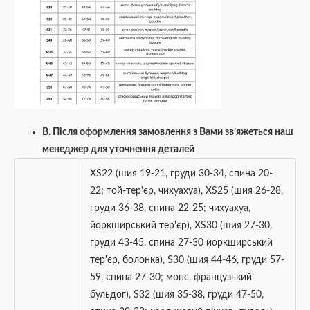
В. Після оформлення замовлення з Вами зв’яжеться наш
менеджер для уточнення деталей
XS22 (шия 19-21, груди 30-34, спина 20-
22; той-тер'єр, чихуахуа)
,
XS25 (шия 26-28,
груди 36-38, спина 22-25; чихуахуа,
йоркширський тер'єр)
,
XS30 (шия 27-30,
груди 43-45, спина 27-30 йоркширський
тер'єр, болонка)
,
S30 (шия 44-46, груди 57-
59, спина 27-30; мопс, французький
бульдог)
,
S32 (шия 35-38, груди 47-50,