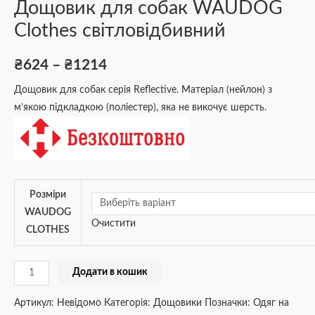
Дощовик для собак WAUDOG
Clothes світловідбивний
₴
624
–
₴
1214
Дощовик для собак серія Reflective. Матеріал (нейлон) з
м’якою підкладкою (поліестер), яка не викочує шерсть.
Розміри
WAUDOG
Очистити
CLOTHES
Додати в кошик
Артикул:
Невідомо
Категорія:
Дощовики
Позначки:
Одяг на