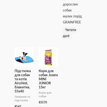
дорослих
собак
малих порід
GRAINFREE
Читати
далі
Підстилка
Корм для
для собак
собак Josera
та котів
MINI
AiryVest,
JUNIOR
блакитна,
15кг
55х40
Корм для
собак
Лежанки та
підстилки
₴
3570
₴
542