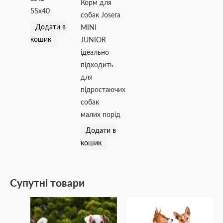
Корм для
55х40
собак Josera
Додати в
MINI
кошик
JUNIOR
ідеально
підходить
для
підростаючих
собак
малих порід
Додати в
кошик
Супутні товари
Діапазон
Цей
цін:
товар
від