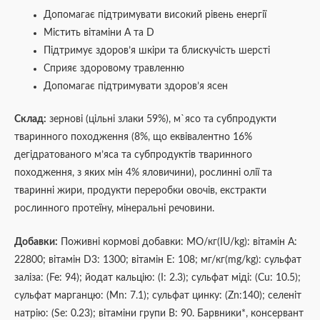
Допомагає підтримувати високий рівень енергії
Містить вітаміни A та D
Підтримує здоров’я шкіри та блискучість шерсті
Сприяє здоровому травленню
Допомагає підтримувати здоров’я ясен
Склад:
зернові (цільні злаки 59%), м`ясо та субпродукти
тваринного походження (8%, що еквівалентно 16%
дегідратованого м’яса та субпродуктів тваринного
походження, з яких мін 4% яловичини), рослинні олії та
тваринні жири, продукти переробки овочів, екстракти
рослинного протеїну, мінеральні речовини.
Добавки:
Поживні кормові добавки: МО/кг(IU/kg): вітамін А:
22800; вітамін D3: 1300; вітамін Е: 108; мг/кг(mg/kg): сульфат
заліза: (Fe: 94); йодат кальцію: (I: 2.3); сульфат міді: (Cu: 10.5);
сульфат марганцю: (Mn: 7.1); сульфат цинку: (Zn:140); селеніт
натрію: (Se: 0.23); вітаміни групи В: 90. Барвники*, консервант