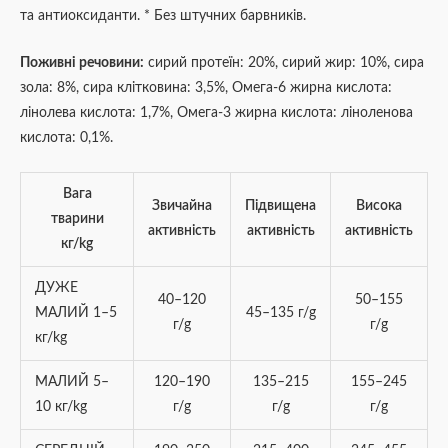
та антиоксиданти. * Без штучних барвників.
Поживні речовини:
сирий протеїн: 20%, сирий жир: 10%, сира
зола: 8%, сира клітковина: 3,5%, Омега-6 жирна кислота:
лінолева кислота: 1,7%, Омега-3 жирна кислота: ліноленова
кислота: 0,1%.
Вага
Звичайна
Підвищена
Висока
тварини
активність
активність
активність
кг/kg
ДУЖЕ
40–120
50–155
МАЛИЙ 1–5
45–135 г/g
г/g
г/g
кг/kg
МАЛИЙ 5–
120–190
135–215
155–245
10 кг/kg
г/g
г/g
г/g