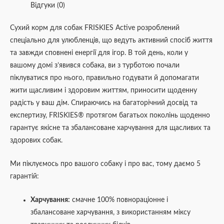
Відгуки (0)
Сухий корм для собак FRISKIES Active розроблений
спеціально для улюбленців, що ведуть активний спосіб життя
та завжди сповнені енергії для ігор. В той день, коли у
вашому домі з’явився собака, ви з турботою почали
піклуватися про нього, правильно годувати й допомагати
жити щасливим і здоровим життям, приносити щоденну
радість у ваш дім. Спираючись на багаторічний досвід та
експертизу, FRISKIES® протягом багатьох поколінь щоденно
гарантує якісне та збалансоване харчування для щасливих та
здорових собак.
Ми піклуємось про вашого собаку і про вас, тому даємо 5
гарантій:
Харчування:
смачне 100% повнораціонне і
збалансоване харчування, з використанням міксу