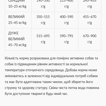
СЕРЕДНІЙ
190–350
215–400
245–455
10–25 кг/kg
г/g
г/g
г/g
ВЕЛИКИЙ
350–515
400–590
455–670
25–45 кг/kg
г/g
г/g
г/g
ДУЖЕ
515–695
590–795
670–900
ВЕЛИКИЙ
г/g
г/g
г/g
45–70 кг/kg
Кількість корму розрахована для помірно активних собак та
собак із підвищеним рівнем активності за нормальної
температури оточуючого середовища. Добова норма може
змінюватись в залежності від індивідуальних потреб собаки
та має бути адаптована таким чином, щоб зберегти його
струнку та здорову статуру. Свіжа чиста питна вода повинна
бути доступною тварині в будь-який час.