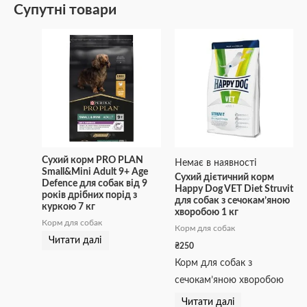
Супутні товари
Сухий корм PRO PLAN
Немає в наявності
Small&Mini Adult 9+ Age
Сухий дієтичний корм
Defence для собак від 9
Happy Dog VET Diet Struvit
років дрібних порід з
для собак з сечокам’яною
куркою 7 кг
хворобою 1 кг
Корм для собак
Корм для собак
Читати далі
₴
250
Корм для собак з
сечокам’яною хворобою
Читати далі