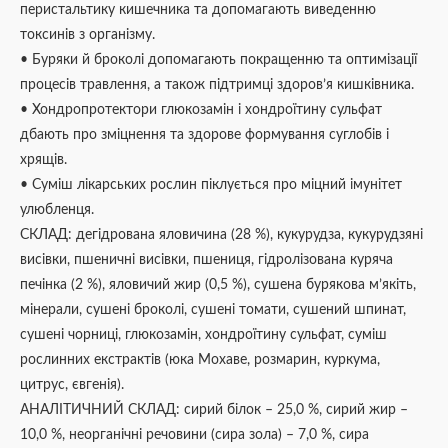
перистальтику кишечника та допомагають виведенню
токсинів з організму.
• Буряки й броколі допомагають покращенню та оптимізації
процесів травлення, а також підтримці здоров’я кишківника.
• Хондропротектори глюкозамін і хондроїтину сульфат
дбають про зміцнення та здорове формування суглобів і
хрящів.
• Суміш лікарських рослин піклується про міцний імунітет
улюбленця.
СКЛАД: дегідрована яловичина (28 %), кукурудза, кукурудзяні
висівки, пшеничні висівки, пшениця, гідролізована куряча
печінка (2 %), яловичий жир (0,5 %), сушена бурякова м’якіть,
мінерали, сушені броколі, сушені томати, сушений шпинат,
сушені чорниці, глюкозамін, хондроїтину сульфат, суміш
рослинних екстрактів (юка Мохаве, розмарин, куркума,
цитрус, євгенія).
АНАЛІТИЧНИЙ СКЛАД: сирий білок – 25,0 %, сирий жир –
10,0 %, неорганічні речовини (сира зола) – 7,0 %, сира