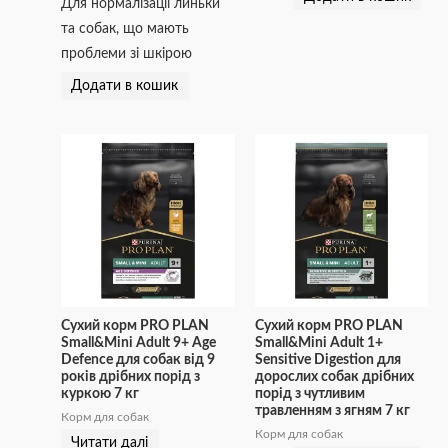
Для нормалізації линьки
та собак, що мають
проблеми зі шкірою
Додати в кошик
Сухий корм PRO PLAN
Сухий корм PRO PLAN
Small&Mini Adult 9+ Age
Small&Mini Adult 1+
Defence для собак від 9
Sensitive Digestion для
років дрібних порід з
дорослих собак дрібних
куркою 7 кг
порід з чутливим
травленням з ягням 7 кг
Корм для собак
Корм для собак
Читати далі