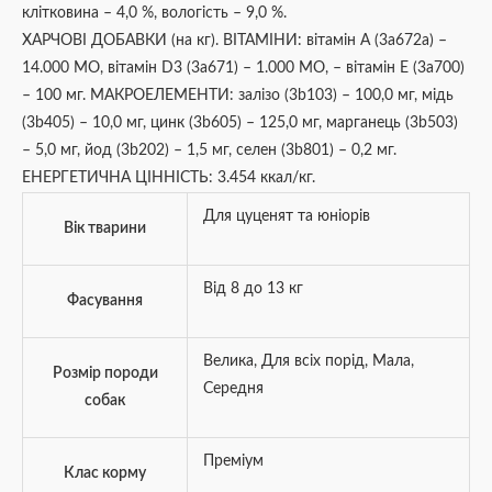
клітковина – 4,0 %, вологість – 9,0 %.
ХАРЧОВІ ДОБАВКИ (на кг). ВІТАМІНИ: вітамін A (3a672a) –
14.000 МО, вітамін D3 (3a671) – 1.000 МО, – вітамін E (3a700)
– 100 мг. МАКРОЕЛЕМЕНТИ: залізо (3b103) – 100,0 мг, мідь
(3b405) – 10,0 мг, цинк (3b605) – 125,0 мг, марганець (3b503)
– 5,0 мг, йод (3b202) – 1,5 мг, селен (3b801) – 0,2 мг.
ЕНЕРГЕТИЧНА ЦІННІСТЬ: 3.454 ккал/кг.
Для цуценят та юніорів
Вік тварини
Від 8 до 13 кг
Фасування
Велика
,
Для всіх порід
,
Мала
,
Розмір породи
Середня
собак
Преміум
Клас корму