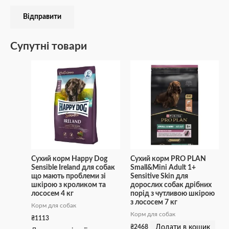
Супутні товари
Сухий корм Happy Dog
Сухий корм PRO PLAN
Sensible Irеland для собак
Small&Mini Adult 1+
що мають проблеми зі
Sensitive Skin для
шкірою з кроликом та
дорослих собак дрібних
лососем 4 кг
порід з чутливою шкірою
з лососем 7 кг
Корм для собак
Корм для собак
₴
1113
Додати в кошик
₴
2468