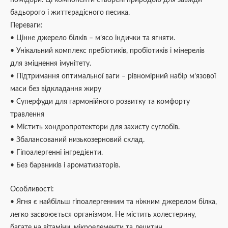
помідори. Ці компоненти створені природою для завжди
бадьорого і життєрадісного песика.
Переваги:
• Цінне джерело білків – м’ясо індички та ягняти.
• Унікальний комплекс пребіотиків, пробіотиків і мінерелів
для зміцнення імунітету.
• Підтримання оптимальної ваги – рівномірний набір м’язової
маси без відкладання жиру
• Суперфуди для гармонійного розвитку та комфорту
травлення
• Містить хондропротектори для захисту суглобів.
• Збалансований низькозерновий склад.
• Гіпоалергенні інгредієнти.
• Без барвників і ароматизаторів.
Особливості:
• Ягня є найбільш гіпоалергенним та ніжним джерелом білка,
легко засвоюється організмом. Не містить холестерину,
багате на вітаміни, мікроелементи та лецитин.