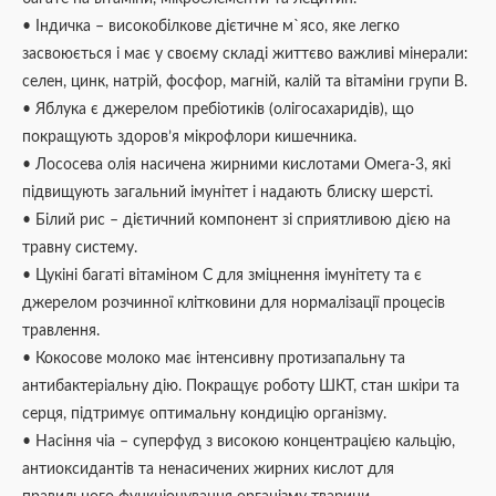
• Індичка – високобілкове дієтичне м`ясо, яке легко
засвоюється і має у своєму складі життєво важливі мінерали:
селен, цинк, натрій, фосфор, магній, калій та вітаміни групи B.
• Яблука є джерелом пребіотиків (олігосахаридів), що
покращують здоров’я мікрофлори кишечника.
• Лососева олія насичена жирними кислотами Омега-3, які
підвищують загальний імунітет і надають блиску шерсті.
• Білий рис – дієтичний компонент зі сприятливою дією на
травну систему.
• Цукіні багаті вітаміном С для зміцнення імунітету та є
джерелом розчинної клітковини для нормалізації процесів
травлення.
• Кокосове молоко має інтенсивну протизапальну та
антибактеріальну дію. Покращує роботу ШКТ, стан шкіри та
серця, підтримує оптимальну кондицію організму.
• Насіння чіа – суперфуд з високою концентрацією кальцію,
антиоксидантів та ненасичених жирних кислот для