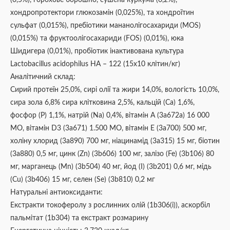
хондропротектори глюкозамін (0,025%), та хондроїтин
сульфат (0,015%), пребіотики мананолігосахариди (MOS)
(0,015%) та фруктоолігосахариди (FOS) (0,01%), юка
Шидигера (0,01%), пробіотик інактивована культура
Lactobacillus acidophilus HA – 122 (15х10 клітин/кг)
Аналітичний склад:
Сирий протеїн 25,0%, сирі олії та жири 14,0%, вологість 10,0%,
сира зола 6,8% сира клітковина 2,5%, кальцій (Ca) 1,6%,
фосфор (P) 1,1%, натрій (Na) 0,4%, вітамін А (3a672a) 16 000
МО, вітамін D3 (3a671) 1.500 МО, вітамін Е (3a700) 500 мг,
холіну хлорид (3a890) 700 мг, ніацинамід (3a315) 15 мг, біотин
(3a880) 0,5 мг, цинк (Zn) (3b606) 100 мг, залізо (Fe) (3b106) 80
мг, марганець (Mn) (3b504) 40 мг, йод (I) (3b201) 0,6 мг, мідь
(Cu) (3b406) 15 мг, селен (Se) (3b810) 0,2 мг
Натуральні антиоксиданти:
Екстракти токоферолу з рослинних олій (1b306(i)), аскорбіл
пальмітат (1b304) та екстракт розмарину