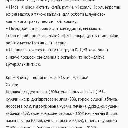
правильного функціонування організму тварини.
• Насіння кіноа містить калій, рутин, мінеральні солі, каротин,
ефірні масла, а також важливі для роботи шлунково-
кишкового тракту пектин і клітковину.
• Помідори є джерелом антиоксидантів, які мають
інтенсивний протизапальний ефект, покращують стан шкіри,
роботу мозку і захищають серце.
• Шпинат – джерело вітамінів групи В. Цей компонент
знижує процеси окислення в організмі та нормалізує
артеріальний тиск.
Корм Savory – корисне може бути смачним!
Склад:
Індичка дегідратована (30%), рис, індичка свіжа (15%),
курячий жир, дегідратоване ягня (5%), горох, сушені яблука,
лососева олія, гідролізована куряча печінка, дріжджі, сушені
кабачки (1%), сухе кокосове молоко (0,5%),насіння чіа (0,5%),
насіння кіноа (0,5%), сушені томати (0,5%), шпинат сушений
(0,5%), горохове борошно, сушена куркума (0,2%),