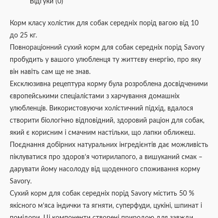
Відгуки (0)
Корм класу холістик для собак середніх порід вагою від 10
до 25 кг.
Повнораціонний сухий корм для собак середніх порід Savory
пробудить у вашого улюбленця ту життєву енергію, про яку
він навіть сам ще не знав.
Ексклюзивна рецептура корму була розроблена досвідченими
європейськими спеціалістами з харчування домашніх
улюбленців. Використовуючи холістичний підхід, вдалося
створити біологічно відповідний, здоровий раціон для собак,
який є корисним і смачним настільки, що лапки оближеш.
Поєднання добірних натуральних інгредієнтів дає можливість
піклуватися про здоров’я чотирилапого, а вишуканий смак –
дарувати йому насолоду від щоденного споживання корму
Savory.
Сухий корм для собак середніх порід Savory містить 50 %
якісного м’яса індички та ягняти, суперфуди, цукіні, шпинат і