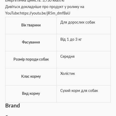
Енергетична цінність: 3,730 ккал/кг
Дивіться докладніше про продукт у ролику на
YouTube:https://youtu.be/jR5m_dmfBaU
Для дорослих собак
Вік тварини
Від 1 до 3 кг
Фасування
Середня
Розмір породи собак
Холістик
Клас корму
Сухий корм для собак
Вид корму
Brand