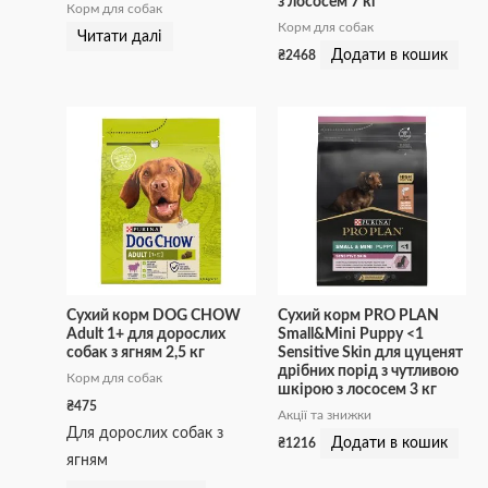
з лососем 7 кг
Корм для собак
Корм для собак
Читати далі
Додати в кошик
₴
2468
Сухий корм DOG CHOW
Сухий корм PRO PLAN
Adult 1+ для дорослих
Small&Mini Puppy <1
собак з ягням 2,5 кг
Sensitive Skin для цуценят
дрібних порід з чутливою
Корм для собак
шкірою з лососем 3 кг
₴
475
Акції та знижки
Для дорослих собак з
Додати в кошик
₴
1216
ягням