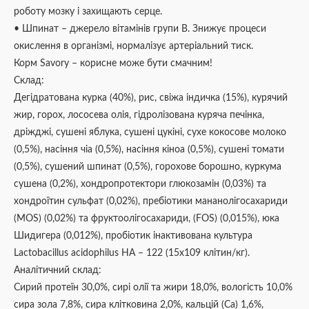
роботу мозку і захищають серце.
• Шпинат – джерело вітамінів групи В. Знижує процеси
окислення в організмі, нормалізує артеріальний тиск.
Корм Savory – корисне може бути смачним!
Склад:
Дегідратована курка (40%), рис, свіжа індичка (15%), курячий
жир, горох, лососева олія, гідролізована куряча печінка,
дріжджі, сушені яблука, сушені цукіні, сухе кокосове молоко
(0,5%), насіння чіа (0,5%), насіння кіноа (0,5%), сушені томати
(0,5%), сушений шпинат (0,5%), горохове борошно, куркума
сушена (0,2%), хондропротектори глюкозамін (0,03%) та
хондроїтин сульфат (0,02%), пребіотики мананолігосахариди
(MOS) (0,02%) та фруктоолігосахариди, (FOS) (0,015%), юка
Шидигера (0,012%), пробіотик інактивована культура
Lactobacillus acidophilus НА – 122 (15х109 клітин/кг).
Аналітичний склад:
Сирий протеїн 30,0%, сирі олії та жири 18,0%, вологість 10,0%
сира зола 7,8%, сира клітковина 2,0%, кальцій (Ca) 1,6%,