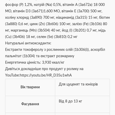
фосфор (P) 1,2%, натрій (Na) 0,5%, вітамін А (3a672a) 18 000
МО, вітамін D3 (3a671)1.600 МО, вітамін Е (3a700) 500 мг,
холіну хлорид (3a890) 700 мг, ніацинамід (3a315) 15 мг, біотин
(3a880) 0,6 мг, цинк (Zn) (3b606) 100 мг, залізо (Fe) (3b106) 80
мг, марганець (Mn) (3b504) 40 мг, йод (I) (3b201) 0,7 мг, мідь
(Cu) (3b406) 18 мг, селен (Se) (3b810) 0,2 мг
Натуральні антиоксиданти:
Екстракти токоферолу з рослинних олій (1b306(i)), аскорбіл
пальмітат (1b304) та екстракт розмарину
Енергетична цінність: 3,930 ккал/кг
Дивіться докладніше про продукт у ролику на
YouTube:https://youtu.be/HR_D35u1whA
Для цуценят та юніорів
Вік тварини
Від 8 до 13 кг
Фасування