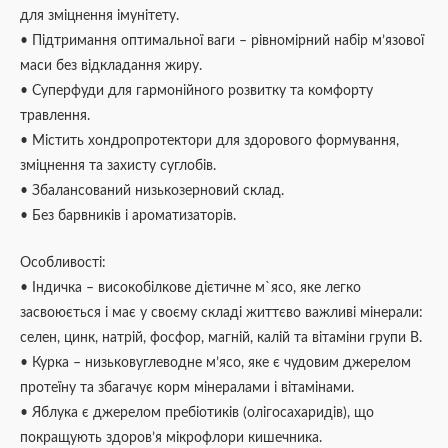
для зміцнення імунітету.
• Підтримання оптимальної ваги – рівномірний набір м’язової
маси без відкладання жиру.
• Суперфуди для гармонійного розвитку та комфорту
травлення.
• Містить хондропротектори для здорового формування,
зміцнення та захисту суглобів.
• Збалансований низькозерновий склад.
• Без барвників і ароматизаторів.
Особливості:
• Індичка – високобілкове дієтичне м`ясо, яке легко
засвоюється і має у своєму складі життєво важливі мінерали:
селен, цинк, натрій, фосфор, магній, калій та вітаміни групи B.
• Курка – низьковуглеводне м’ясо, яке є чудовим джерелом
протеїну та збагачує корм мінералами і вітамінами.
• Яблука є джерелом пребіотиків (олігосахаридів), що
покращують здоров’я мікрофлори кишечника.