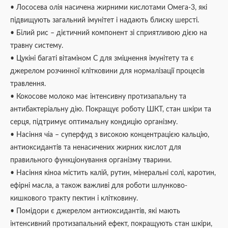
• Лососева олія насичена жирними кислотами Омега-3, які
підвищують загальний імунітет і надають блиску шерсті.
• Білий рис – дієтичний компонент зі сприятливою дією на
травну систему.
• Цукіні багаті вітаміном С для зміцнення імунітету та є
джерелом розчинної клітковини для нормалізації процесів
травлення.
• Кокосове молоко має інтенсивну протизапальну та
антибактеріальну дію. Покращує роботу ШКТ, стан шкіри та
серця, підтримує оптимальну кондицію організму.
• Насіння чіа – суперфуд з високою концентрацією кальцію,
антиоксидантів та ненасичених жирних кислот для
правильного функціонування організму тварини.
• Насіння кіноа містить калій, рутин, мінеральні солі, каротин,
ефірні масла, а також важливі для роботи шлунково-
кишкового тракту пектин і клітковину.
• Помідори є джерелом антиоксидантів, які мають
інтенсивний протизапальний ефект, покращують стан шкіри,