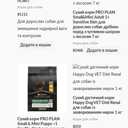
(4,5кг)
Корм для собак
Сухий корм PRO PLAN
₴
1115
Small&Mini Adult 1+
Для дорослих собак для
Sensitive Skin для
дорослих собак дрібних
зменшення надмірної ваги
порід з чутливою шкірою
та контролю
з лососем 7 кг
Корм для собак
Додати в кошик
Додати в кошик
₴
2468
Сухий дієтичний корм
Happy Dog VET Diet Renal
для собак із
захворюванням нирок 1 кг
Сухий корм PRO PLAN
Корм для собак
Small & Mini Puppy <1
₴
210