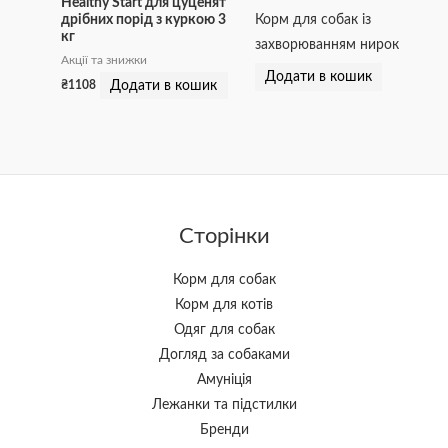
Healthy Start для цуценят
дрібних порід з куркою 3
Корм для собак із
кг
захворюванням нирок
Акції та знижки
Додати в кошик
Додати в кошик
₴
1108
Сторінки
Корм для собак
Корм для котів
Одяг для собак
Догляд за собаками
Амуніція
Лежанки та підстилки
Бренди