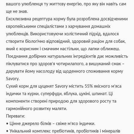
вашого улюбленця ту життєву енергію, про яку він навіть сам
ще не знав.
Ексклюзивна рецептура корму була розроблена досвідченими
європейськими спеціалістами з харчування домашніх
улюбленців. Використовуючи холістичний підхід, вдалося
створити біологічно відповідний, здоровий раціон для собак,
який є корисним і смачним настільки, що лапки оближеш.
Поєднання добірних натуральних інгредієнтів дає можливість
піклуватися про здоров’я чотирилапого, а вишуканий смак –
дарувати йому насолоду від щоденного споживання корму
Savory.
Сухий корм для цуценят Savory містить 55% якісного м’яса
індички та курки, суперфуди, яблука, цукіні, шпинат. Ці
компоненти створені природою для здорового росту та
гармонійного розвитку маляти.
Переваги:
• Цінне джерело білків – свіже м’ясо індички.
• Унікальний комплекс пребіотиків, пробіотиків і мінералів