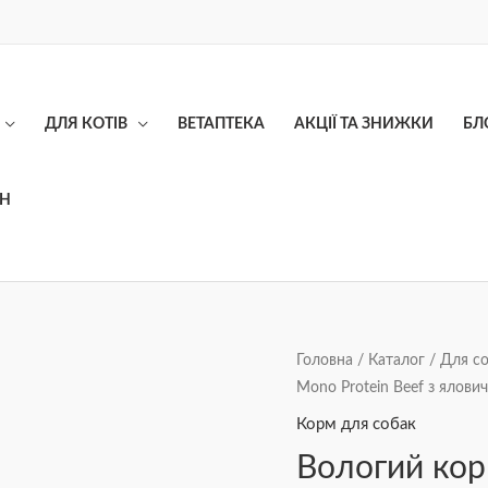
ДЛЯ КОТІВ
ВЕТАПТЕКА
АКЦІЇ ТА ЗНИЖКИ
БЛ
ОН
Вологий
Головна
/
Каталог
/
Для с
Mono Protein Beef з ялови
корм
для
Корм для собак
собак
Вологий кор
Brit