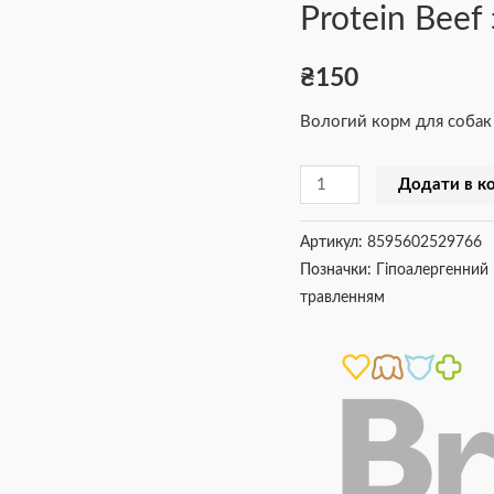
Protein Beef
Mono
Protein
₴
150
Beef
з
Вологий корм для собак
яловичиною,
400
Додати в к
г
кількість
Артикул:
8595602529766
Позначки:
Гіпоалергенний
травленням