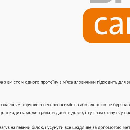
 з вмістом одного протеїну з м’яса яловичини підходить для зн
авленням, харчовою непереносимістю або алергією не бурчало у
о шкодить, може тривати досить довго, і тут нам стануть у пр
еагує на певний білок, і усунути все шкідливе за допомогою м