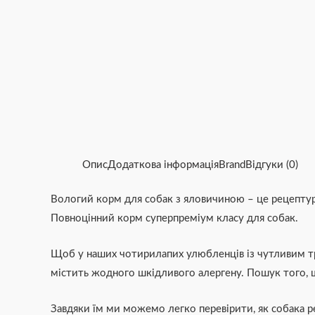
Опис
Додаткова інформація
Brand
Відгуки (0)
Вологий корм для собак з яловичиною – це рецептура
Повноцінний корм суперпреміум класу для собак.
Щоб у наших чотирилапих улюбленців із чутливим тр
містить жодного шкідливого алергену. Пошук того, щ
Завдяки їм ми можемо легко перевірити, як собака р