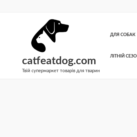
Перейти
до
вмісту
ДЛЯ СОБАК
ЛІТНІЙ СЕЗ
catfeatdog.com
Твій супермаркет товарів для тварин