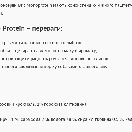
онсерви Brit Monoprotein мають консистенцію ніжного паштету. 
и.
Protein – переваги:
алергіями та харчовою непереносимістю;
обка – це гарантія відмінного смаку й аромату;
ає покращити раціон харчування і доповнює рідиною;
гшеного споживання корму собаками старшого віку;
роховий крохмаль, 1% горохова клітковина.
ру 11 %, сира зола 2 %, волога 78 %, сира клітковина 0,5 %, кал