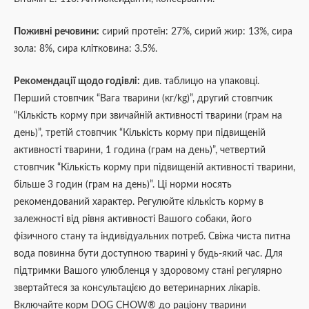
Поживні речовини:
сирий протеїн: 27%, сирий жир: 13%, сира
зола: 8%, сира клітковина: 3.5%.
Рекомендації щодо годівлі:
див. таблицю на упаковці.
Перший стовпчик “Вага тварини (кг/kg)”, другий стовпчик
“Кількість корму при звичайній активності тварини (грам на
день)”, третій стовпчик “Кількість корму при підвищеній
активності тварини, 1 година (грам на день)”, четвертий
стовпчик “Кількість корму при підвищеній активності тварини,
більше 3 годин (грам на день)”. Ці норми носять
рекомендований характер. Регулюйте кількість корму в
залежності від рівня активності Вашого собаки, його
фізичного стану та індивідуальних потреб. Свіжа чиста питна
вода повинна бути доступною тварині у будь-який час. Для
підтримки Вашого улюбленця у здоровому стані регулярно
звертайтеся за консультацією до ветеринарних лікарів.
Включайте корм DOG CHOW® до раціону тварини