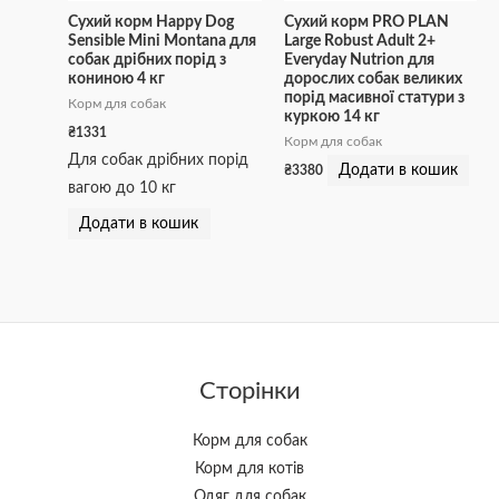
Сухий корм Happy Dog
Сухий корм PRO PLAN
Sensible Mini Montana для
Large Robust Adult 2+
собак дрібних порід з
Everyday Nutrion для
кониною 4 кг
дорослих собак великих
порід масивної статури з
Корм для собак
куркою 14 кг
₴
1331
Корм для собак
Для собак дрібних порід
Додати в кошик
₴
3380
вагою до 10 кг
Додати в кошик
Сторінки
Корм для собак
Корм для котів
Одяг для собак