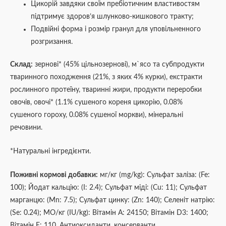
Цикорій завдяки своїм пребіотичним властивостям
підтримує здоров’я шлунково-кишкового тракту;
Подвійні форма і розмір гранул для уповільненного
розгризання.
Склад:
зернові* (45% цільнозернові), м`ясо та субпродукти
тваринного походження (21%, з яких 4% курки), екстракти
рослинного протеїну, тваринні жири, продукти переробки
овочів, овочі* (1.1% сушеного кореня цикорію, 0.08%
сушеного гороху, 0.08% сушеної моркви), мінеральні
речовини.
*Натуральні інгредієнти.
Поживні кормові добавки:
мг/кг (mg/kg): Сульфат заліза: (Fe:
100); Йодат кальцію: (I: 2.4); Сульфат міді: (Cu: 11); Сульфат
марганцю: (Mn: 7.5); Сульфат цинку: (Zn: 140); Селеніт натрію:
(Se: 0.24); МО/кг (IU/kg): Вітамін А: 24150; Вітамін D3: 1400;
Вітамін Е: 110. Антиоксиданти, консерванти.