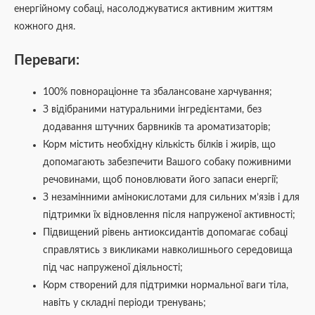
енергійному собаці, насолоджуватися активним життям
кожного дня.
Переваги:
100% повнораціонне та збалансоване харчування;
З відібраними натуральними інгредієнтами, без
додавання штучних барвників та ароматизаторів;
Корм містить необхідну кількість білків і жирів, що
допомагають забезпечити Вашого собаку поживними
речовинами, щоб поновлювати його запаси енергії;
З незамінними амінокислотами для сильних м’язів і для
підтримки їх відновлення після напруженої активності;
Підвищений рівень антиоксидантів допомагає собаці
справлятись з викликами навколишнього середовища
під час напруженої діяльності;
Корм створений для підтримки нормальної ваги тіла,
навіть у складні періоди тренувань;