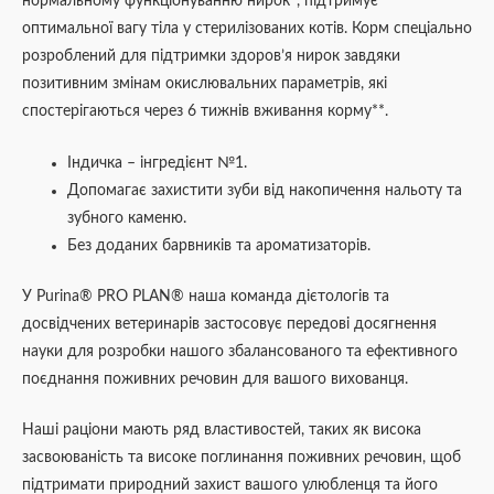
нормальному функціонуванню нирок*, підтримує
оптимальної вагу тіла у стерилізованих котів. Корм спеціально
розроблений для підтримки здоров’я нирок завдяки
позитивним змінам окислювальних параметрів, які
спостерігаються через 6 тижнів вживання корму**.
Індичка – інгредієнт №1.
Допомагає захистити зуби від накопичення нальоту та
зубного каменю.
Без доданих барвників та ароматизаторів.
У Purina® PRO PLAN® наша команда дієтологів та
досвідчених ветеринарів застосовує передові досягнення
науки для розробки нашого збалансованого та ефективного
поєднання поживних речовин для вашого вихованця.
Наші раціони мають ряд властивостей, таких як висока
засвоюваність та високе поглинання поживних речовин, щоб
підтримати природний захист вашого улюбленця та його