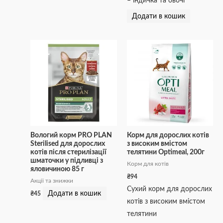
– індичка та овочі
Додати в кошик
Вологий корм PRO PLAN
Корм для дорослих котів
Sterilised для дорослих
з високим вмістом
котів після стерилізації
телятини Optimeal, 200г
шматочки у підливці з
Корм для котів
яловичиною 85 г
₴
94
Акції та знижки
Сухий корм для дорослих
Додати в кошик
₴
45
котів з високим вмістом
телятини