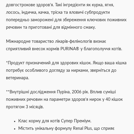
довгострокове здоров’я. Такі інгредієнти як курка, ягня,
лосось, індичка, качка, тріска та яловичі субпродукти
попередньо заморожені для збереження ключових поживних
речовин та приготовані для відмінного смаку.
Міжнародне товариство лікарів-фелінологів визнає
сприятливий внесок кормів PURINA® у благополуччя котів.
*Продукт призначений для здорових кішок. Якщо ваша кішка
потребує особливого догляду за нирками, зверніться до
ветеринара.
**Внутрішні дослідження Пуріна, 2006 рік. Вплив суміші
поживних речовин на параметри здоров’я нирок у 40 кішок
протягом 3 місяців.
Клас корму для котів Супер Преміум.
Містить унікальну формулу Renal Plus, що сприяє