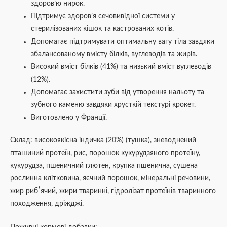
здоров’ю нирок.
Підтримує здоров’я сечовивідної системи у
стерилізованих кішок та кастрованих котів.
Допомагає підтримувати оптимальну вагу тіла завдяки
збалансованому вмісту білків, вуглеводів та жирів.
Високий вміст білків (41%) та низький вміст вуглеводів
(12%).
Допомагає захистити зуби від утворення нальоту та
зубного каменю завдяки хрусткій текстурі крокет.
Виготовлено у Франції.
Склад: високоякісна індичка (20%) (тушка), зневоднений
пташиний протеїн, рис, порошок кукурудзяного протеїну,
кукурудза, пшеничний глютен, крупка пшенична, сушена
рослинна клітковина, яєчний порошок, мінеральні речовини,
жир риб′ячий, жири тваринні, гідролізат протеїнів тваринного
походження, дріжджі.