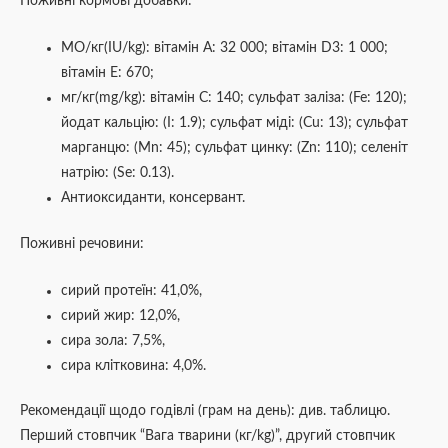
Поживні кормові добавки:
МО/кг(IU/kg): вітамін А: 32 000; вітамін D3: 1 000;
вітамін Е: 670;
мг/кг(mg/kg): вітамін С: 140; сульфат заліза: (Fe: 120);
йодат кальцію: (I: 1.9); сульфат міді: (Cu: 13); сульфат
марганцю: (Mn: 45); сульфат цинку: (Zn: 110); селеніт
натрію: (Se: 0.13).
Антиоксиданти, консервант.
Поживні речовини:
сирий протеїн: 41,0%,
сирий жир: 12,0%,
сира зола: 7,5%,
сира клітковина: 4,0%.
Рекомендації щодо годівлі (грам на день): див. таблицю.
Перший стовпчик “Вага тварини (кг/kg)”, другий стовпчик