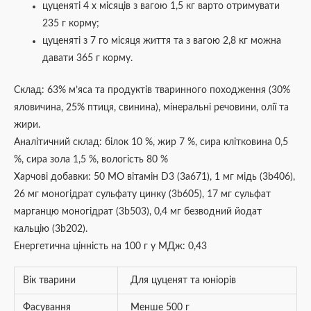
цуценяті 4 х місяців з вагою 1,5 кг варто отримувати
235 г корму;
цуценяті з 7 го місяця життя та з вагою 2,8 кг можна
давати 365 г корму.
Склад: 63% м’яса та продуктів тваринного походження (30%
яловичина, 25% птиця, свинина), мінеральні речовини, олії та
жири.
Аналітичний склад: білок 10 %, жир 7 %, сира клітковина 0,5
%, сира зола 1,5 %, вологість 80 %
Харчові добавки: 50 МО вітамін D3 (3а671), 1 мг мідь (3b406),
26 мг моногідрат сульфату цинку (3b605), 17 мг сульфат
марганцю моногідрат (3b503), 0,4 мг безводний йодат
кальцію (3b202).
Енергетична цінність на 100 г у МДж: 0,43
Вік тварини
Для цуценят та юніорів
Фасування
Менше 500 г