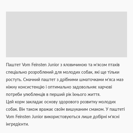
Опис
Додаткова інформація
Brand
Відгуки (0)
Паштет Vom Feinsten Junior з яловичиною та м’ясом птахів
спеціально розроблений для молодих собак, які ще тільки
ростуть. Смачний паштет з дрібними шматочками м’яса маэ
ніжну консистенцію і оптимально задовольняє харчові
потреби улюбленців в перший рік їхнього життя.
Цей корм закладає основу здорового розвитку молодих
собак. Він також вражає своїм вишуканим смаком. У паштеті
Vom Feinsten Junior використовуються лише добірні м’ясні
інгредієнти.